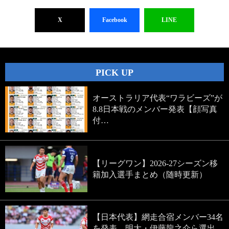
X
Facebook
LINE
PICK UP
オーストラリア代表“ワラビーズ”が
8.8日本戦のメンバー発表【顔写真
付…
【リーグワン】2026-27シーズン移
籍加入選手まとめ（随時更新）
【日本代表】網走合宿メンバー34名
を発表。明大・伊藤龍之介ら選出。