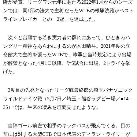
隆が受賞。リーグワン元年にあたる2022年1月からのシーズ
ンでは、同1部の法大で主将だったWTBの根塚洸雅がベスト
ラインブレイカーとの「2冠」を達成した。
次々と台頭する若き実力者の群れにあって、ひときわハ
ングリー精神をあらわにするのが木田晴斗。2021年度の立
命館大で主将を張ったWTBで、昨季は当時規定により出場
が解禁となった4月1日以降、計5試合に出場。2トライを挙
げた。
3度目の先発となったリーグ戦最終節の埼玉パナソニック
ワイルドナイツ戦（5月7日／埼玉・熊谷ラグビー場／●14－
35）では、生来の凄みを垣間見せたような。
自陣ゴール前左で相手のキックパスが飛んでくる。目の
前には対する大型CTBで日本代表のディラン・ライリーが