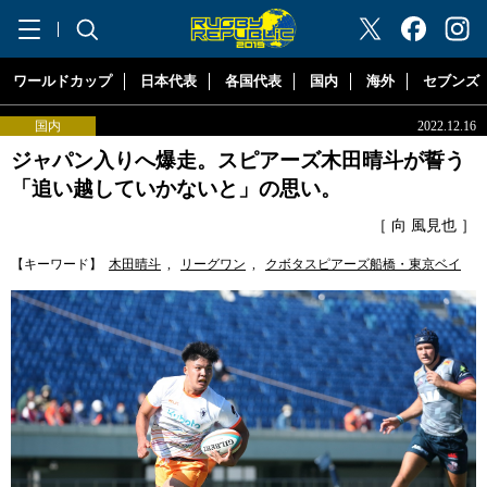
"ラグビーリパブリック"
ワールドカップ
日本代表
各国代表
国内
海外
セブンズ
国内
2022.12.16
ジャパン入りへ爆走。スピアーズ木田晴斗が誓う
「追い越していかないと」の思い。
［ 向 風見也 ］
【キーワード】
木田晴斗
,
リーグワン
,
クボタスピアーズ船橋・東京ベイ