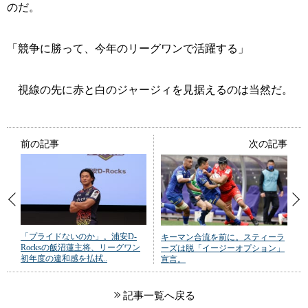
のだ。
「競争に勝って、今年のリーグワンで活躍する」
視線の先に赤と白のジャージィを見据えるのは当然だ。
前の記事
次の記事
「プライドないのか」。浦安D-
キーマン合流を前に。スティーラ
Rocksの飯沼蓮主将、リーグワン
ーズは脱「イージーオプション」
初年度の違和感を払拭..
宣言。
記事一覧へ戻る