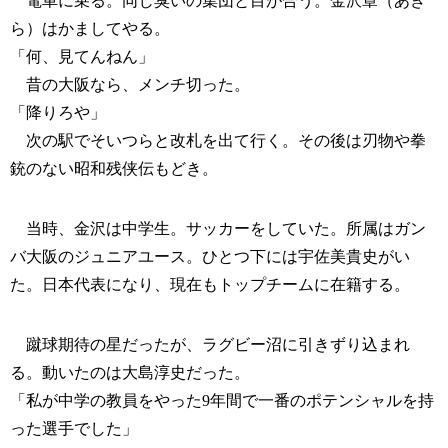
電車に乗る。同じ臭いの集団と目が合う。金沢章（あき
ら）はかましてやる。
「何、見てんねん」
昔の大阪なら、メンチ切った。
「降りろや」
次の駅でそいつらと改札を出て行く。その後は刃物や拳
銃のない昭和残侠伝もどき。
当時、金沢は中学生。サッカーをしていた。所属はガン
バ大阪のジュニアユース。ひとつ下には宇佐美貴史がい
た。日本代表になり、現在もトップチームに在籍する。
蹴球期待の星だったが、ラグビー沼に引きずり込まれ
る。動いたのは大島淳史だった。
「私が中学の教員をやった9年間で一番のポテンシャルを持
った選手でした」