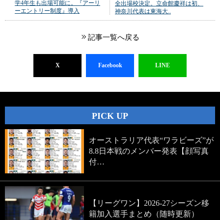
学4年生も出場可能に。『アーリ
全出場校決定。立命館慶祥は初、
ーエントリー制度』導入
神奈川代表は東海大..
記事一覧へ戻る
X
Facebook
LINE
PICK UP
オーストラリア代表“ワラビーズ”が
8.8日本戦のメンバー発表【顔写真
付…
【リーグワン】2026-27シーズン移
籍加入選手まとめ（随時更新）