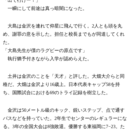
「出て行けー！」
一瞬にして前途は真っ暗闇になった。
大島は金沢を連れて仰星に飛んで行く。2人とも頭を丸
め、謝罪の意を示した。担任と校長までもが同道してくれ
た。
「大島先生が僕のラグビーの原点です」
執行猶予付きながら入学が認めらえた。
土井は金沢のことを「天才」と評した。大畑大介らと同
格だ。大畑は金沢より16歳上。日本代表キャップ58を持
ち、国際試合における69のトライ記録を樹立した。
金沢は50メートル級のキック、鋭いステップ、点で通す
パスなどを持っていた。2年生でセンターのレギュラーにな
る。3年の全国大会は8強敗退。優勝する東福岡に7−23。た