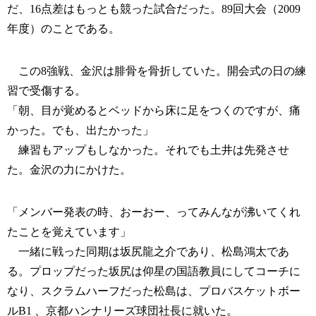
だ、16点差はもっとも競った試合だった。89回大会（2009
年度）のことである。
この8強戦、金沢は腓骨を骨折していた。開会式の日の練
習で受傷する。
「朝、目が覚めるとベッドから床に足をつくのですが、痛
かった。でも、出たかった」
練習もアップもしなかった。それでも土井は先発させ
た。金沢の力にかけた。
「メンバー発表の時、おーおー、ってみんなが沸いてくれ
たことを覚えています」
一緒に戦った同期は坂尻龍之介であり、松島鴻太であ
る。プロップだった坂尻は仰星の国語教員にしてコーチに
なり、スクラムハーフだった松島は、プロバスケットボー
ルB1 、京都ハンナリーズ球団社長に就いた。