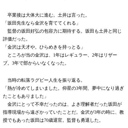
卒業後は大体大に進む。土井は言った。
「坂田先生なら金沢を育ててくれる」
監督の坂田好弘の包容力に期待する。坂田も土井と同じ
評価だった。
「金沢は天才や。ひらめきを持っとる」
ところが当の金沢は、1年はレギュラー、2年はリザー
ブ。3年で部からいなくなった。
当時の転落ラグビー人生を振り返る。
「熱が冷めてしまいました。仰星の3年間、夢中になり過ぎ
たこともありました」
金沢にとって不幸だったのは、よき理解者だった坂田が
指導現場から遠ざかっていたことだ。金沢が3年の時に、教
授でもあった坂田は70歳退官。監督も勇退した。