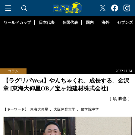
"ラグビーリパブリック"
ワールドカップ
日本代表
各国代表
国内
海外
セブンズ
コラム
2022.11.24
【ラグリパWest】やんちゃくれ、成長する。金沢
章 [東海大仰星OB／宝ヶ池建材株式会社]
［ 鎮 勝也 ］
【キーワード】
東海大仰星
,
大阪体育大学
,
修学院中学