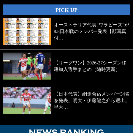
PICK UP
オーストラリア代表“ワラビーズ”が
8.8日本戦のメンバー発表【顔写真
付…
【リーグワン】2026-27シーズン移
籍加入選手まとめ（随時更新）
【日本代表】網走合宿メンバー34名
を発表。明大・伊藤龍之介ら選出。
早大…
NEWS RA