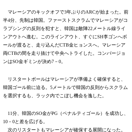
マレーシアのキックオフで3年ぶりのARCが始まった。前
半4分、先制は韓国。ファーストスクラムでマレーシアがコ
ラプシングの反則を犯すと、韓国は敵陣22メートル線ライ
ンアウトへ進む。このラインアウト、すぐにSH李ゴンへボ
ールが渡ると、走り込んだCTB金ヒョンスへ。マレーシア
両CTBの間を走り抜けて中央へトライした。コンバージョ
ンはSO金ギミンが決め7－0。
リスタートボールはマレーシアが準備よく確保すると、
韓国ゴール前に迫る。5メートルで韓国の反則からスクラム
を選択するも、ラック内でこぼし機会を逸した。
11分、韓国のSO金がPG（ペナルティゴール）を成功し、
10－0と差を広げる。
次のリスタートもマレーシアが確保する展開になった。