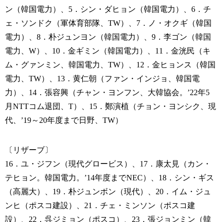
ン（韓国電力）、5．シン・ダヒョン（韓国電力）、6．チ
ェ・ソンドク（軍体育部隊、TW）、7．ノ・オクギ（韓国
電力）、8．朴ジュンヨン（韓国電力）、9．李ゴン（韓国
電力、W）、10．金ギミン（韓国電力）、11．金洸民（キ
ム・グァンミン、韓国電力、TW）、12．金ヒョンス（韓国
電力、TW）、13．黄仁朝（ファン・インジョ、韓国電
力）、14．張容興（チャン・ヨンフン、大韓協会。’22年5
月NTTコム退団、T）、15．鄭演植（チョン・ヨンシク、現
代、’19～20年度まで日野、TW）
〔リザーブ〕
16．ユ・ジフン（現代グロービス）、17．康太見（カン・
テヒョン。韓国電力。’14年度までNEC）、18．シン・ギス
（高麗大）、19．朴ジュンボン（現代）、20．イム・ジュ
ンヒ（ポスコ建設）、21．チェ・ミンソン（ポスコ建
設）、22．呉ジミョン（ポスコ）、23．張ジョンミン（韓