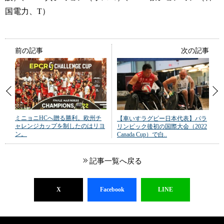
国電力、T）
前の記事
次の記事
ミニョニHCへ贈る勝利。欧州チ
【車いすラグビー日本代表】パラ
ャレンジカップを制したのはリヨ
リンピック後初の国際大会（2022
ン。
Canada Cup）で白..
記事一覧へ戻る
X
Facebook
LINE