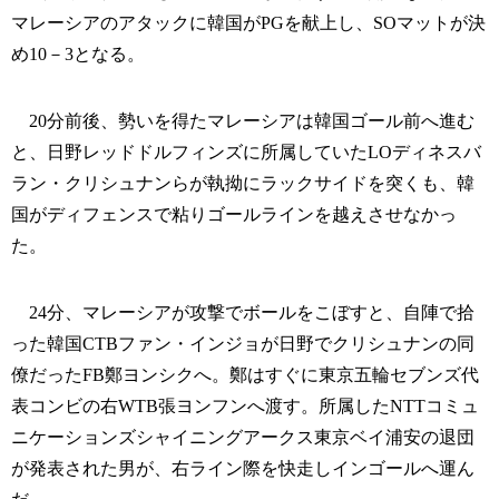
マレーシアのアタックに韓国がPGを献上し、SOマットが決
め10－3となる。
20分前後、勢いを得たマレーシアは韓国ゴール前へ進む
と、日野レッドドルフィンズに所属していたLOディネスバ
ラン・クリシュナンらが執拗にラックサイドを突くも、韓
国がディフェンスで粘りゴールラインを越えさせなかっ
た。
24分、マレーシアが攻撃でボールをこぼすと、自陣で拾
った韓国CTBファン・インジョが日野でクリシュナンの同
僚だったFB鄭ヨンシクへ。鄭はすぐに東京五輪セブンズ代
表コンビの右WTB張ヨンフンへ渡す。所属したNTTコミュ
ニケーションズシャイニングアークス東京ベイ浦安の退団
が発表された男が、右ライン際を快走しインゴールへ運ん