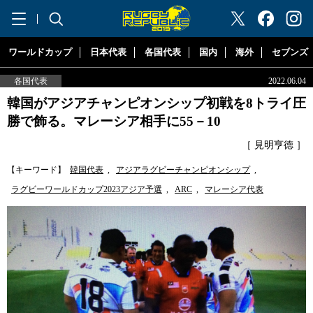
"ラグビーリパブリック"
ワールドカップ
日本代表
各国代表
国内
海外
セブンズ
各国代表
2022.06.04
韓国がアジアチャンピオンシップ初戦を8トライ圧
勝で飾る。マレーシア相手に55－10
［ 見明亨徳 ］
【キーワード】
韓国代表
,
アジアラグビーチャンピオンシップ
,
ラグビーワールドカップ2023アジア予選
,
ARC
,
マレーシア代表