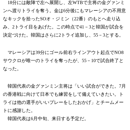
18分には敵陣で左へ展開し、左WTBで主将の金グァンミ
ンへ渡りトライを奪う。金は6分後にもマレーシアの不用意
なキックを拾ったSOオ・ジミン（22番）のもとへ走り込
み、2トライ目をあげた。この時点で41－3と韓国が試合を
決定づけた。韓国はさらに2トライ追加し、55－3とする。
マレーシアは39分にゴール前右ラインアウト起点でNO8
サウクロが唯一のトライを奪ったが、55－10で試合終了と
なった。
韓国代表の金グァンミン主将は「いい試合ができた。7月
の香港戦に向けて日本でも練習をして備えていきたい。ト
ライは他の選手がいいプレーをしたおかげ」とチームメー
トに感謝した。
韓国代表は6月中旬、来日する予定だ。