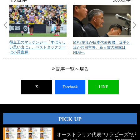
前の記事
次の記事
得点王のマッケンジー「すばらし
MVP堀江が日本代表復帰、坂手と
い思い出に」。ベストタックラー
流が共同主将。新人賞の根塚は
は小澤直輝
NDSへ
記事一覧へ戻る
X
Facebook
LINE
PICK UP
オーストラリア代表“ワラビーズ”が