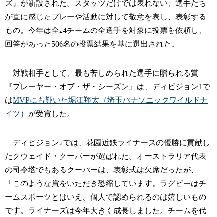
ズ』が新設された。スタッツだけでは表れない、選手たち
が直に感じたプレーや活動に対して敬意を表し、表彰する
もの。今年は全24チームの全選手を対象に投票を依頼し、
回答があった506名の投票結果を基に選出された。
対戦相手として、最も苦しめられた選手に贈られる賞
『プレーヤー・オブ・ザ・シーズン』は、ディビジョン1で
は
MVPにも輝いた堀江翔太（埼玉パナソニックワイルドナ
イツ）
が受賞した。
ディビジョン2では、花園近鉄ライナーズの優勝に貢献し
たクウェイド・クーパーが選ばれた。オーストラリア代表
の司令塔でもあるクーパーは、表彰式は欠席だったが、
「このような賞をいただき恐縮しています。ラグビーはチ
ームスポーツとはいえ、個人で認められるのは嬉しいもの
です。ライナーズは今年大きく成長しました。チームを代