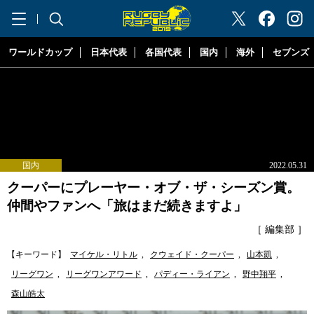
"ラグビーリパブリック"
ワールドカップ
日本代表
各国代表
国内
海外
セブンズ
国内
2022.05.31
クーパーにプレーヤー・オブ・ザ・シーズン賞。
仲間やファンへ「旅はまだ続きますよ」
［ 編集部 ］
【キーワード】
マイケル・リトル
,
クウェイド・クーパー
,
山本凱
,
リーグワン
,
リーグワンアワード
,
パディー・ライアン
,
野中翔平
,
森山皓太