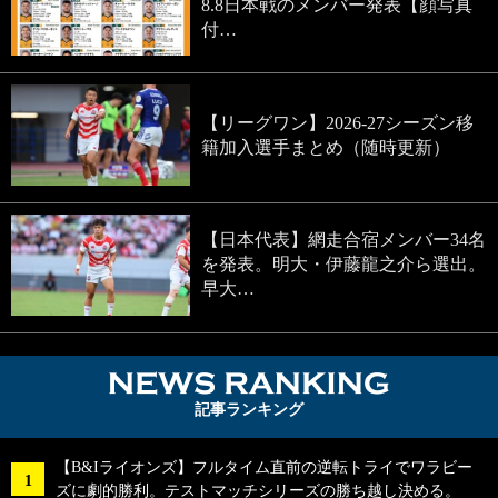
8.8日本戦のメンバー発表【顔写真
付…
【リーグワン】2026-27シーズン移
籍加入選手まとめ（随時更新）
【日本代表】網走合宿メンバー34名
を発表。明大・伊藤龍之介ら選出。
早大…
NEWS RA
記事ランキング
【B&Iライオンズ】フルタイム直前の逆転トライでワラビー
ズに劇的勝利。テストマッチシリーズの勝ち越し決める。