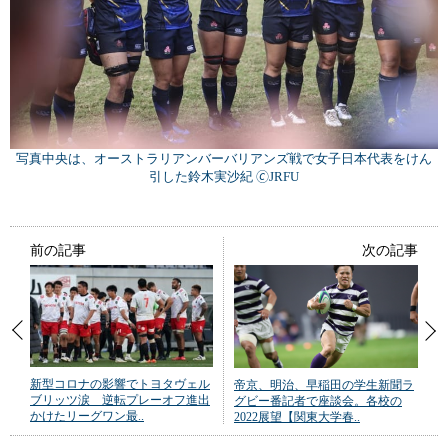
写真中央は、オーストラリアンバーバリアンズ戦で女子日本代表をけん
引した鈴木実沙紀 🄫JRFU
前の記事
次の記事
新型コロナの影響でトヨタヴェル
帝京、明治、早稲田の学生新聞ラ
ブリッツ涙 逆転プレーオフ進出
グビー番記者で座談会。各校の
かけたリーグワン最..
2022展望【関東大学春..