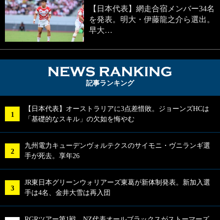
【日本代表】網走合宿メンバー34名
を発表。明大・伊藤龍之介ら選出。
早大…
NEWS RA
記事ランキング
【日本代表】オーストラリアに3点差惜敗。ジョーンズHCは
「基礎的なスキル」の欠如を悔やむ
九州電力キューデンヴォルテクスのサイモニ・ヴニランギ選
手が死去。享年26
JR東日本グリーンウォリアーズ東葛が新体制発表。新加入選
手は4名、金井大雪は再入団
RGRツアー第1戦、NZ代表オールブラックスがストーマーズ