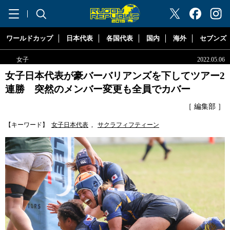
"ラグビーリパブリック"
ワールドカップ
日本代表
各国代表
国内
海外
セブンズ
女子
2022.05.06
女子日本代表が豪バーバリアンズを下してツアー2
連勝 突然のメンバー変更も全員でカバー
［ 編集部 ］
【キーワード】
女子日本代表
,
サクラフィフティーン