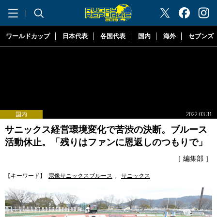
"ラグビーリパブリック"
ワールドカップ
日本代表
各国代表
国内
海外
セブンズ
国内
2022.03.31
サニックス経営環境変化で苦渋の決断。ブルース
活動休止。「残りはファンに恩返しのつもりで」
［ 編集部 ］
【キーワード】
宗像サニックスブルース
,
サニックス