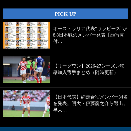
PICK UP
オーストラリア代表“ワラビーズ”が
8.8日本戦のメンバー発表【顔写真
付…
【リーグワン】2026-27シーズン移
籍加入選手まとめ（随時更新）
【日本代表】網走合宿メンバー34名
を発表。明大・伊藤龍之介ら選出。
早大…