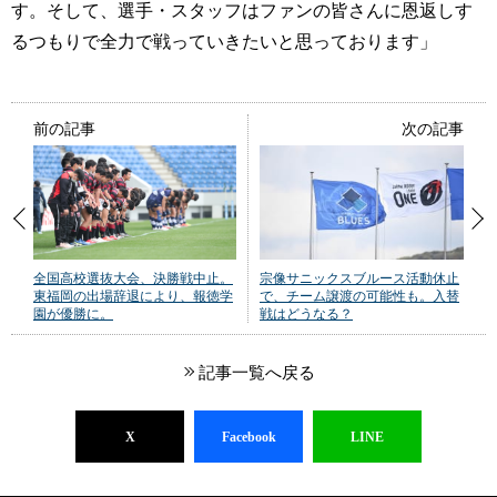
す。そして、選手・スタッフはファンの皆さんに恩返しす
るつもりで全力で戦っていきたいと思っております」
前の記事
次の記事
全国高校選抜大会、決勝戦中止。
宗像サニックスブルース活動休止
東福岡の出場辞退により、報徳学
で、チーム譲渡の可能性も。入替
園が優勝に。
戦はどうなる？
記事一覧へ戻る
X
Facebook
LINE