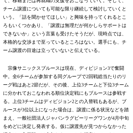
て、移籍または再就職の支援をおこなっていく。そして、
チーム譲渡についても可能な限り継続して検討していくと
いう。「話を聞かせてほしい」と興味を持ってくれるとこ
ろもいくつかあり、「譲渡は無理だが何かしらサポートは
できないか」という言葉も受けたそうだが、現時点では、
本格的な交渉まで至っているところはない。選手にも、チ
ーム譲渡の目途は立っていないと伝えている。
宗像サニックスブルースは現在、ディビジョン3で奮闘
中。全6チームが参加する同グループで2回戦総当たりのリ
ーグ戦はあと2節だが、その後、上位3チームと下位3チーム
に分かれておこなわれる順位決定戦にもブルースは参戦す
る。上位3チームはディビジョン2との入替戦もあるが、ブ
ルースが3位以上になった場合は、譲渡に係る状況などを踏
まえ、一般社団法人ジャパンラグビーリーグワンが4月中旬
をめどに決定し発表する。仮に譲渡先が見つからなかった