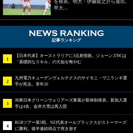
を発表。明大・伊藤龍之介ら選出。
早大…
NEWS RA
記事ランキング
【日本代表】オーストラリアに3点差惜敗。ジョーンズHCは
「基礎的なスキル」の欠如を悔やむ
九州電力キューデンヴォルテクスのサイモニ・ヴニランギ選
手が死去。享年26
JR東日本グリーンウォリアーズ東葛が新体制発表。新加入選
手は4名、金井大雪は再入団
RGRツアー第1戦、NZ代表オールブラックスがストーマーズ
に勝利。後半連続得点で突き放す