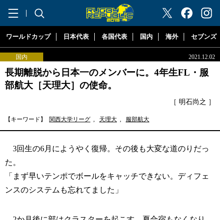
"ラグビーリパブリック"
ワールドカップ
日本代表
各国代表
国内
海外
セブンズ
国内
2021.12.02
長期離脱から日本一のメンバーに。4年生FL・服
部航大［天理大］の使命。
［ 明石尚之 ］
【キーワード】
関西大学リーグ
,
天理大
,
服部航大
3回生の6月にようやく復帰。その後も大変な道のりだっ
た。
「まず早いテンポでボールをキャッチできない。ディフェ
ンスのシステムも忘れてました」
2か月後に部はクラスターを起こす。夏合宿もなくなり、