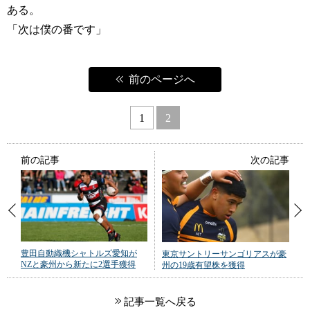
ある。
「次は僕の番です」
前のページへ
1
2
前の記事
次の記事
豊田自動織機シャトルズ愛知が
東京サントリーサンゴリアスが豪
NZと豪州から新たに2選手獲得
州の19歳有望株を獲得
記事一覧へ戻る