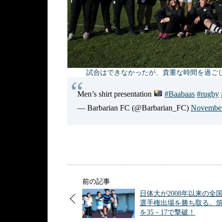
試合はできなかったが、貴重な時間を過ごしたバー
Men’s shirt presentation
#Baabaas
#rugby
— Barbarian FC (@Barbarian_FC)
November
前の記事
日体大が2008年以来の全
選手権出場を勝ち取る。
を35－17で撃破！