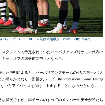
ヴ・レニーHC。左端は堀越康介（Photo: Getty Images）
ナムスタジアムで予定されていたバーバリアンズ対サモア代表の
キックオフの90分前に中止となった。
表した声明によると、バーバリアンズチームの4人の選手と2人
り、監視グループ（the Professional Game Testing
は続行できないとアドバイスを受け、中止することになったという。
念な状況ですが、両チームのすべてのメンバーの安全が私たち