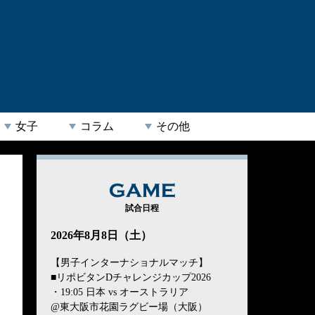
女子
コラム
その他
GAME
試合日程
2026年8月8日（土）
【男子インターナショナルマッチ】
■リポビタンDチャレンジカップ2026
・19:05 日本 vs オーストラリア
@東大阪市花園ラグビー場（大阪）