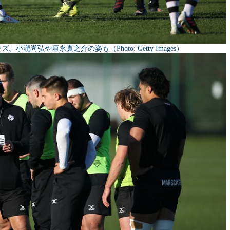
瀧尚弘や垣永真之介の姿も（Photo: Getty Images）