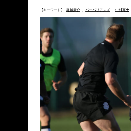
【キーワード】
堀越康介
,
バーバリアンズ
,
中村亮土