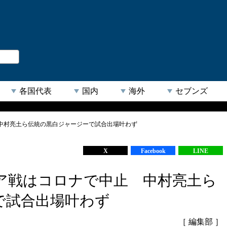
。
閉じる
各国代表
国内
海外
セブンズ
中村亮土ら伝統の黒白ジャージーで試合出場叶わず
【人気キーワード】
X
Facebook
LINE
ア戦はコロナで中止 中村亮土ら
で試合出場叶わず
［ 編集部 ］