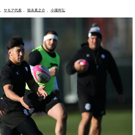
,
サモア代表
,
垣永真之介
,
小瀧尚弘