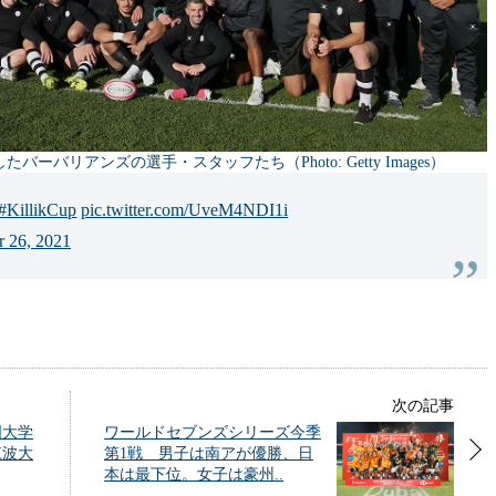
バリアンズの選手・スタッフたち（Photo: Getty Images）
#KillikCup
pic.twitter.com/UveM4NDI1i
 26, 2021
次の記事
国大学
ワールドセブンズシリーズ今季
筑波大
第1戦 男子は南アが優勝、日
本は最下位。女子は豪州..