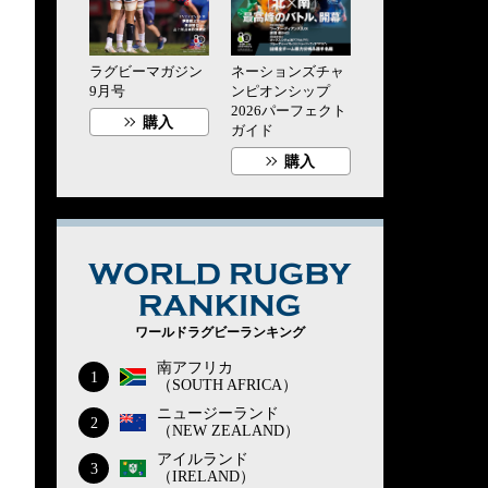
ラグビーマガジン
ネーションズチャ
9月号
ンピオンシップ
2026パーフェクト
購入
ガイド
購入
WORLD RUG
ワールドラグビーランキング
南アフリカ
1
（SOUTH AFRICA）
ニュージーランド
2
（NEW ZEALAND）
アイルランド
3
（IRELAND）