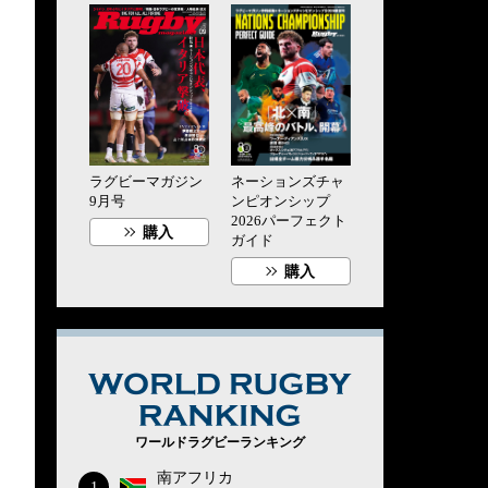
ラグビーマガジン
ネーションズチャ
9月号
ンピオンシップ
2026パーフェクト
購入
ガイド
購入
WORLD RUG
ワールドラグビーランキング
南アフリカ
1