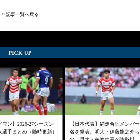
記事一覧へ戻る
PICK UP
ワン】2026-27シーズン
【日本代表】網走合宿メンバー3
入選手まとめ（随時更新）
名を発表。明大・伊藤龍之介ら
出。早大・矢崎由高が昨秋以…