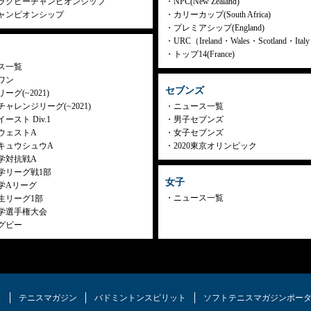
ラグビーチャンピオンシップ
NPC(New Zealand)
ャンピオンシップ
カリーカップ(South Africa)
プレミアシップ(England)
URC（Ireland・Wales・Scotland・Ita
トップ14(France)
ス一覧
ワン
セブンズ
ーグ(~2021)
ャレンジリーグ(~2021)
ニュース一覧
ースト Div.1
男子セブンズ
ウェストA
女子セブンズ
キュウシュウA
2020東京オリンピック
学対抗戦A
学リーグ戦1部
女子
学Aリーグ
ニュース一覧
生リーグ1部
学選手権大会
グビー
ク
テニスマガジン
バドミントンスピリット
ソフトテニスマガジンポー