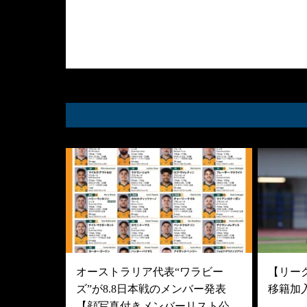
オーストラリア代表“ワラビー
【リーグ
ズ”が8.8日本戦のメンバー発表
移籍加
【顔写真付きメンバーリスト公…