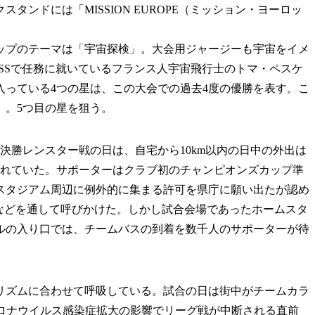
タンドには「MISSION EUROPE（ミッション・ヨーロッ
プのテーマは「宇宙探検」。大会用ジャージーも宇宙をイメ
SSで任務に就いているフランス人宇宙飛行士のトマ・ペスケ
入っている4つの星は、この大会での過去4度の優勝を表す。こ
」。5つ目の星を狙う。
勝レンスター戦の日は、自宅から10km以内の日中の外出は
されていた。サポーターはクラブ初のチャンピオンズカップ準
スタジアム周辺に例外的に集まる許可を県庁に願い出たが認め
Sなどを通して呼びかけた。しかし試合会場であったホームスタ
ルの入り口では、チームバスの到着を数千人のサポーターが待
ズムに合わせて呼吸している。試合の日は街中がチームカラ
型コロナウイルス感染症拡大の影響でリーグ戦が中断される直前