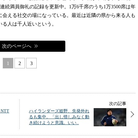
合連続満員御礼の記録を更新中。1万6千席のうち1万3500席は年
に会える社交の場になっている。最近は近隣の県から来る人も
いる人は千人近いという。
次のページへ
1
2
3
次の記事
NTT
ハイランダーズ姫野、先発外れ
るも集中。「出し惜しみなく動
き続けようと意識。いい..