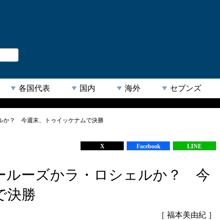
。
閉じる
各国代表
国内
海外
セブンズ
ルか？ 今週末、トゥイッケナムで決勝
【人気キーワード】
X
Facebook
LINE
ールーズかラ・ロシェルか？ 今
で決勝
［ 福本美由紀 ］