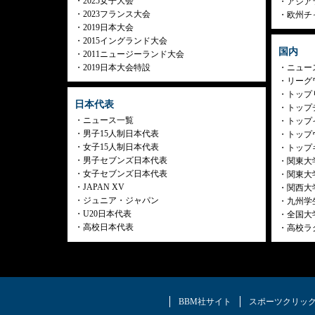
2025女子大会
アジア
2023フランス大会
欧州チ
2019日本大会
2015イングランド大会
国内
2011ニュージーランド大会
2019日本大会特設
ニュー
リーグ
トップリ
日本代表
トップチ
ニュース一覧
トップイ
男子15人制日本代表
トップ
女子15人制日本代表
トップ
男子セブンズ日本代表
関東大
女子セブンズ日本代表
関東大
JAPAN XV
関西大
ジュニア・ジャパン
九州学
U20日本代表
全国大
高校日本代表
高校ラ
BBM社サイト
スポーツクリッ