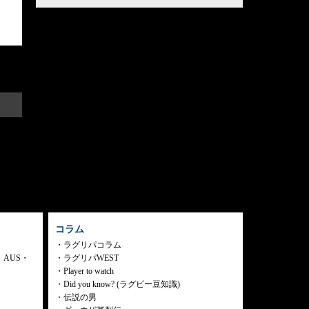
コラム
ラグリパコラム
・AUS・
ラグリパWEST
Player to watch
Did you know? (ラグビー豆知識)
伝説の男