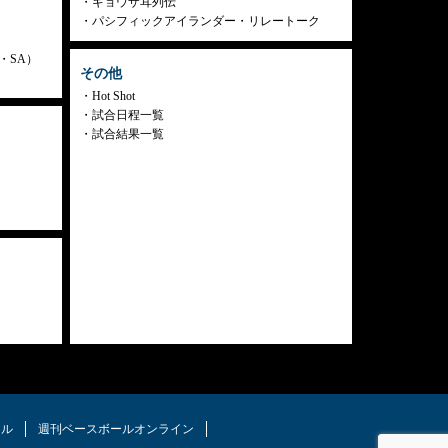
ギョウザ耳列伝
パシフィックアイランダー・リレートーク
ly・SA）
その他
Hot Shot
試合日程一覧
試合結果一覧
タル
週刊ベースボールオンライン