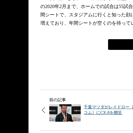
の2020年2月まで、ホームでの試合は55試
間シートで、スタジアムに行くと知った顔
増えており、年間シートが空くのを待って
前の記事
千葉マツダがレイドロー［
コム］にCX-8を贈呈