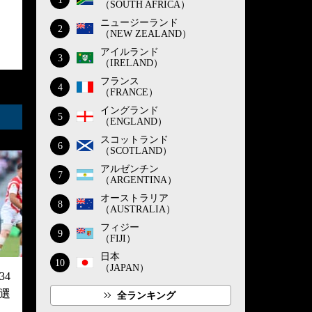
（SOUTH AFRICA）
ニュージーランド
2
（NEW ZEALAND）
アイルランド
3
（IRELAND）
フランス
4
（FRANCE）
イングランド
5
（ENGLAND）
スコットランド
6
（SCOTLAND）
アルゼンチン
7
（ARGENTINA）
オーストラリア
8
（AUSTRALIA）
フィジー
9
（FIJI）
日本
10
（JAPAN）
4
選
全ランキング