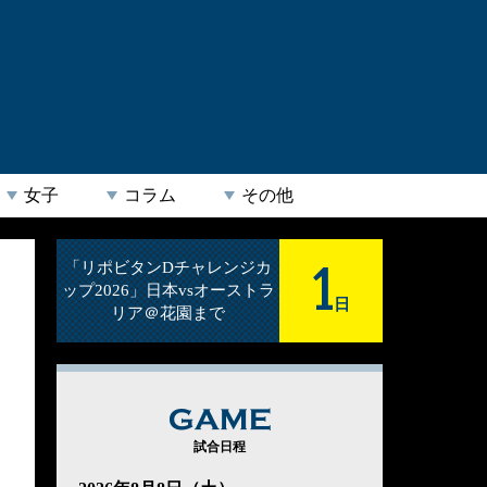
女子
コラム
その他
1
「リポビタンDチャレンジカ
ップ2026」日本vsオーストラ
日
リア＠花園まで
GAME
試合日程