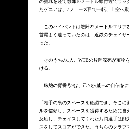
の捕球を経て敵陣10メートル線付近でラッ
たゲニアは、7フェーズ目で一転、上空へ
このハイパントは敵陣22メートルエリア
首尾よく迫っていたのは、近鉄のチェイサ
った。
そのうちの1人、WTBの片岡涼亮が宝物を
ける。
殊勲の背番号9は、己の技能への自信をに
「相手の裏のスペースを確認でき、そこに
ルを信頼し、スペースを獲得するために自
反応し、チェイスしてくれた片岡選手は能
スをしてスコアができた。うちらのクラブ