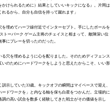
をかけられるために）結果としていいキックになる』。片岡は
くれるから、自分も自信を持って蹴れます」
を埋めてハーフ線付近でインターセプト。手にしたボールを
ストーバーク ゲーム主将のチェイスと相まって、敵陣深い位
無事にプレーを切ったのだった。
いる穴を埋めるように心を配りました。そのためディフェンス
互いのためにハードワークをしようと思えたからこそ、いい形
訓示していた33歳。キックオフの瞬間はマイペースで迎え、
ハードワークを」と内なる軸を保ち白星をつかんだ。立場的に
格調の高い試合を数多く経験してきた戦士がその価値を示し