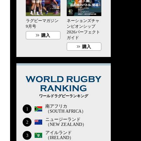
ラグビーマガジン
ネーションズチャ
9月号
ンピオンシップ
2026パーフェクト
購入
ガイド
購入
WORLD RUG
ワールドラグビーランキング
南アフリカ
1
（SOUTH AFRICA）
ニュージーランド
2
（NEW ZEALAND）
アイルランド
3
（IRELAND）