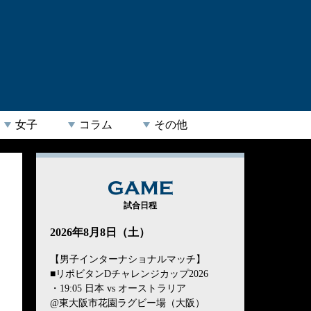
女子
コラム
その他
GAME
試合日程
2026年8月8日（土）
【男子インターナショナルマッチ】
■リポビタンDチャレンジカップ2026
・19:05 日本 vs オーストラリア
@東大阪市花園ラグビー場（大阪）