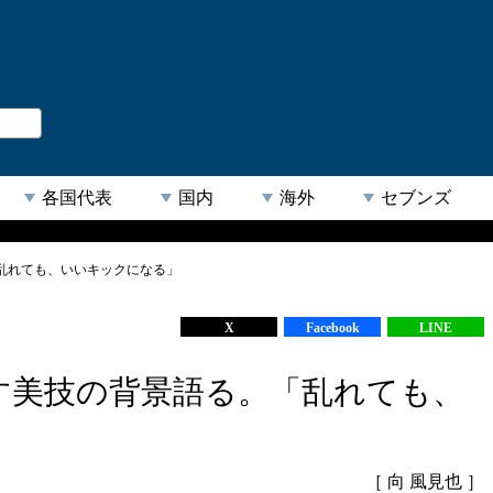
。
閉じる
各国代表
国内
海外
セブンズ
乱れても、いいキックになる」
【人気キーワード】
X
Facebook
LINE
す美技の背景語る。「乱れても、
［ 向 風見也 ］