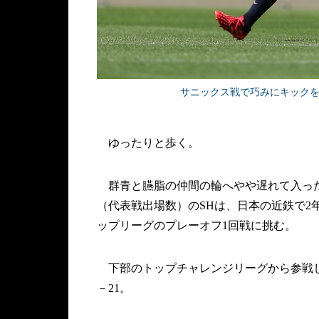
サニックス戦で巧みにキック
ゆったりと歩く。
群青と臙脂の仲間の輪へやや遅れて入った
（代表戦出場数）のSHは、日本の近鉄で2
ップリーグのプレーオフ1回戦に挑む。
下部のトップチャレンジリーグから参戦し
－21。