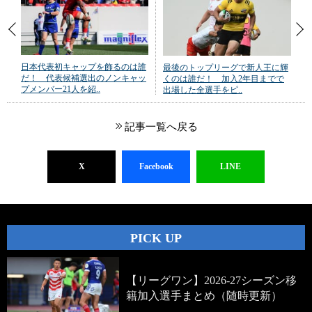
日本代表初キャップを飾るのは誰
最後のトップリーグで新人王に輝
だ！ 代表候補選出のノンキャッ
くのは誰だ！ 加入2年目までで
プメンバー21人を紹..
出場した全選手をピ..
記事一覧へ戻る
X
Facebook
LINE
PICK UP
【リーグワン】2026-27シーズン移
籍加入選手まとめ（随時更新）