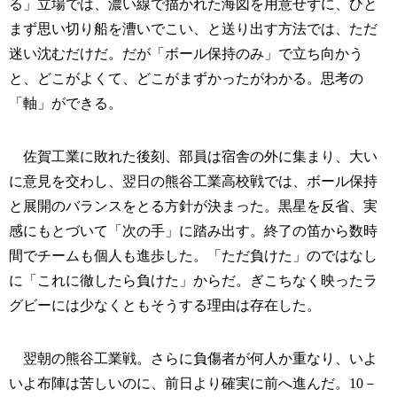
る」立場では、濃い線で描かれた海図を用意せずに、ひと
まず思い切り船を漕いでこい、と送り出す方法では、ただ
迷い沈むだけだ。だが「ボール保持のみ」で立ち向かう
と、どこがよくて、どこがまずかったがわかる。思考の
「軸」ができる。
佐賀工業に敗れた後刻、部員は宿舎の外に集まり、大い
に意見を交わし、翌日の熊谷工業高校戦では、ボール保持
と展開のバランスをとる方針が決まった。黒星を反省、実
感にもとづいて「次の手」に踏み出す。終了の笛から数時
間でチームも個人も進歩した。「ただ負けた」のではなし
に「これに徹したら負けた」からだ。ぎこちなく映ったラ
グビーには少なくともそうする理由は存在した。
翌朝の熊谷工業戦。さらに負傷者が何人か重なり、いよ
いよ布陣は苦しいのに、前日より確実に前へ進んだ。10－