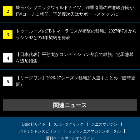
埼玉パナソニックワイルドナイツ、昨季引退の布巻峻介氏が
FWコーチに就任。下釜優次氏はサポートスタッフに
トゥールーズのFBトマ・ラモスが衝撃の移籍。2027年7月から
ラシン92との3年契約を発表
【日本代表】平翔太がコンディション都合で離脱。池田悠希
を追加招集
【リーグワン】2026-27シーズン移籍加入選手まとめ（随時更
新）
関連ニュース
BBM社サイト
スポーツクリック
テニスマガジン
バドミントンスピリット
ソフトテニスマガジンポータル
週刊ベースボールオンライン