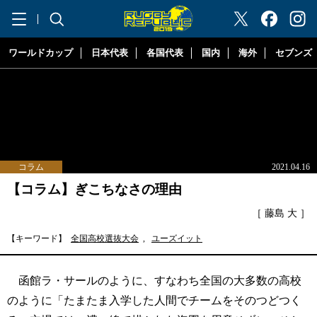
"ラグビーリパブリック"
ワールドカップ
日本代表
各国代表
国内
海外
セブンズ
コラム
2021.04.16
【コラム】ぎこちなさの理由
［ 藤島 大 ］
【キーワード】
全国高校選抜大会
,
ユーズイット
函館ラ・サールのように、すなわち全国の大多数の高校
のように「たまたま入学した人間でチームをそのつどつく