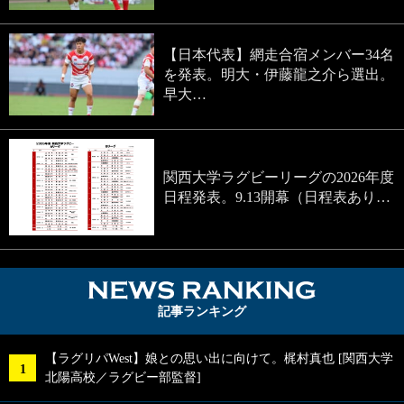
【日本代表】網走合宿メンバー34名
を発表。明大・伊藤龍之介ら選出。
早大…
関西大学ラグビーリーグの2026年度
日程発表。9.13開幕（日程表あり…
NEWS RA
記事ランキング
【ラグリパWest】娘との思い出に向けて。梶村真也 [関西大学
北陽高校／ラグビー部監督]