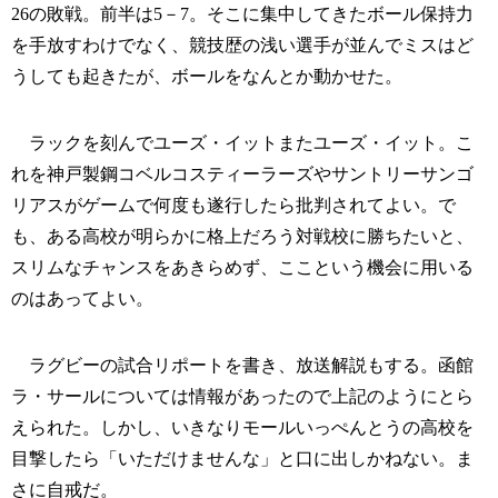
26の敗戦。前半は5－7。そこに集中してきたボール保持力
を手放すわけでなく、競技歴の浅い選手が並んでミスはど
うしても起きたが、ボールをなんとか動かせた。
ラックを刻んでユーズ・イットまたユーズ・イット。こ
れを神戸製鋼コベルコスティーラーズやサントリーサンゴ
リアスがゲームで何度も遂行したら批判されてよい。で
も、ある高校が明らかに格上だろう対戦校に勝ちたいと、
スリムなチャンスをあきらめず、ここという機会に用いる
のはあってよい。
ラグビーの試合リポートを書き、放送解説もする。函館
ラ・サールについては情報があったので上記のようにとら
えられた。しかし、いきなりモールいっぺんとうの高校を
目撃したら「いただけませんな」と口に出しかねない。ま
さに自戒だ。