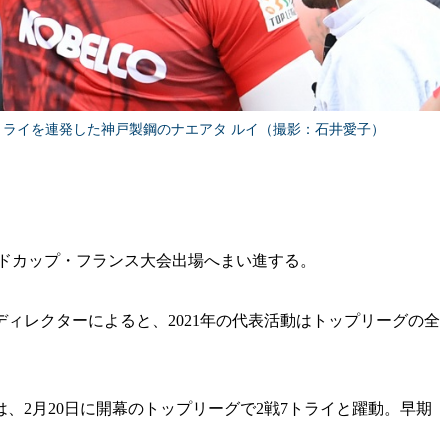
トライを連発した神戸製鋼のナエアタ ルイ（撮影：石井愛子）
ールドカップ・フランス大会出場へまい進する。
ィレクターによると、2021年の代表活動はトップリーグの全
は、2月20日に開幕のトップリーグで2戦7トライと躍動。早期