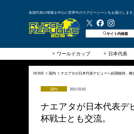
各国代表の情報を中心に世界中のラグビーシーンをお届けします
ラグビーリパブリック
サイト内検索
ワールドカップ
日本代表
HOME
国内
ナエアタが日本代表デビューへ好調維持。雌
国内
2021.03.02
ナエアタが日本代表デ
杯戦士とも交流。