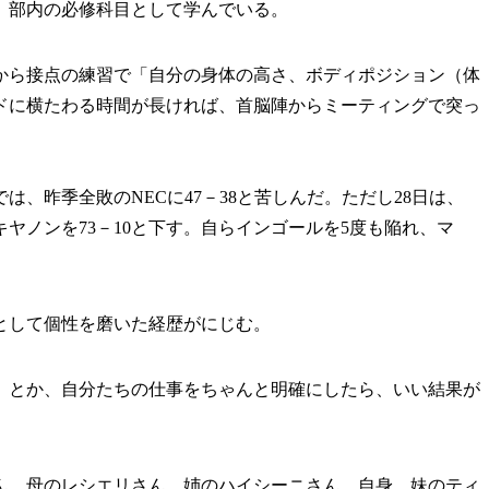
、部内の必修科目として学んでいる。
ら接点の練習で「自分の身体の高さ、ボディポジション（体
ドに横たわる時間が長ければ、首脳陣からミーティングで突っ
、昨季全敗のNECに47－38と苦しんだ。ただし28日は、
ヤノンを73－10と下す。自らインゴールを5度も陥れ、マ
として個性を磨いた経歴がにじむ。
）とか、自分たちの仕事をちゃんと明確にしたら、いい結果が
、母のレシエリさん、姉のハイシーニさん、自身、妹のティ