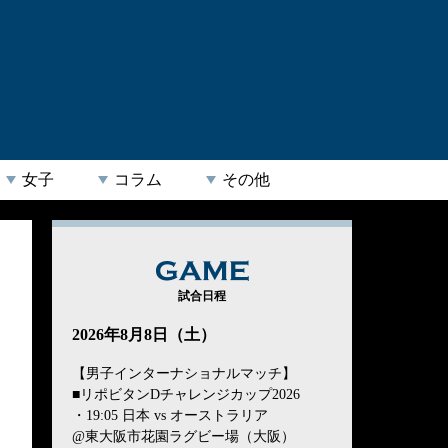
女子
コラム
その他
GAME
試合日程
2026年8月8日（土）
【男子インターナショナルマッチ】
■リポビタンDチャレンジカップ2026
・19:05 日本 vs オーストラリア
@東大阪市花園ラグビー場（大阪）