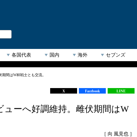
。
閉じる
各国代表
国内
海外
セブンズ
伏期間はW杯戦士とも交流。
【人気キーワード】
X
Facebook
LINE
ビューへ好調維持。雌伏期間はW
［ 向 風見也 ］