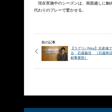
現在実施中のシーズンは、画面越しに触れ
代わりのプレーで驚かせる。
前の記事
【ラグリパWest】京産魂
る 石蔵義浩 ［石蔵商店
材事業部］