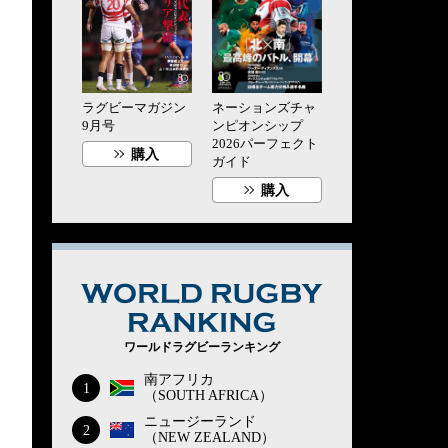
ラグビーマガジン
ネーションズチャ
9月号
ンピオンシップ
2026パーフェクト
購入
ガイド
購入
WORLD RUG
ワールドラグビーランキング
南アフリカ
1
（SOUTH AFRICA）
ニュージーランド
2
（NEW ZEALAND）