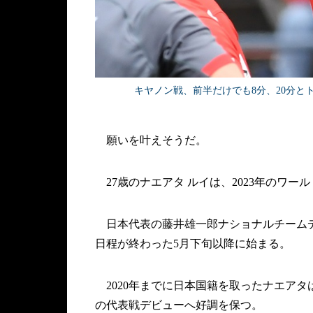
キヤノン戦、前半だけでも8分、20分と
願いを叶えそうだ。
27歳のナエアタ ルイは、2023年のワ
日本代表の藤井雄一郎ナショナルチームデ
日程が終わった5月下旬以降に始まる。
2020年までに日本国籍を取ったナエアタ
の代表戦デビューへ好調を保つ。