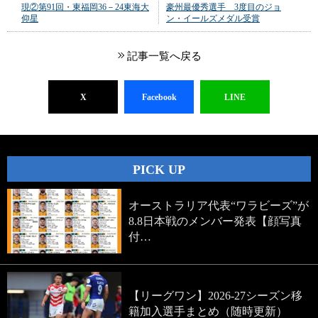
現②第91回・東福岡36－24東海大
豪州最優秀選手 3度目のジョ
仰星
ン・イールズメダル受賞
記事一覧へ戻る
X
Facebook
LINE
PICK UP
オーストラリア代表“ワラビーズ”が
8.8日本戦のメンバー発表【顔写真
付…
【リーグワン】2026-27シーズン移
籍加入選手まとめ（随時更新）