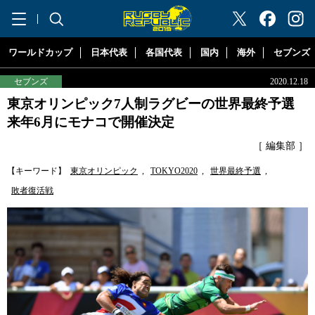
"ラグビーリパブリック"
ワールドカップ
日本代表
各国代表
国内
海外
セブンズ
セブンズ
2020.12.18
東京オリンピック7人制ラグビーの世界最終予選
来年6月にモナコで開催決定
［ 編集部 ］
【キーワード】
東京オリンピック
,
TOKYO2020
,
世界最終予選
,
敗者復活戦