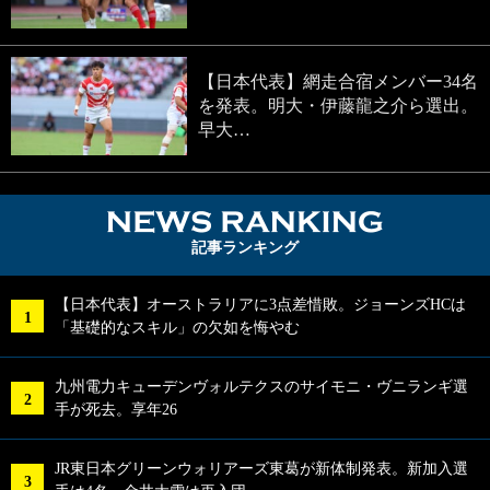
【日本代表】網走合宿メンバー34名
を発表。明大・伊藤龍之介ら選出。
早大…
NEWS RA
記事ランキング
【日本代表】オーストラリアに3点差惜敗。ジョーンズHCは
「基礎的なスキル」の欠如を悔やむ
九州電力キューデンヴォルテクスのサイモニ・ヴニランギ選
手が死去。享年26
JR東日本グリーンウォリアーズ東葛が新体制発表。新加入選