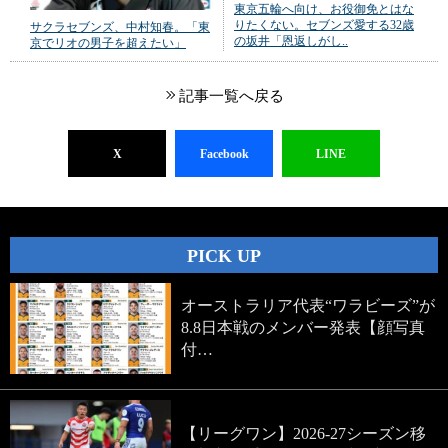
東京五輪へ向け、お役御免とはな
りたくない。セブンズ愛する32歳
サクラセブンズ、中村知春。「東
の坂井「恩返しがし..
京でリオの男子を超えたい」
記事一覧へ戻る
X
Facebook
LINE
PICK UP
オーストラリア代表“ワラビーズ”が
8.8日本戦のメンバー発表【顔写真
付…
【リーグワン】2026-27シーズン移