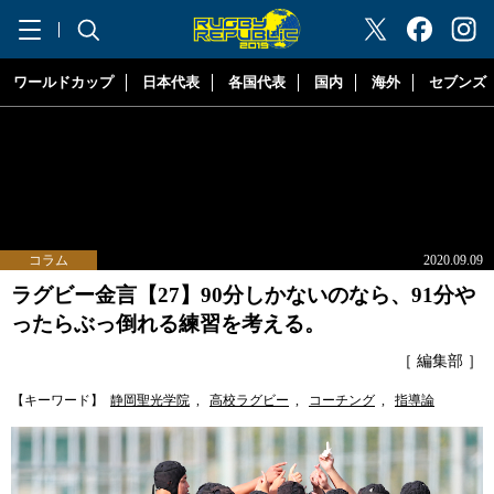
"ラグビーリパブリック"
ワールドカップ
日本代表
各国代表
国内
海外
セブンズ
コラム
2020.09.09
ラグビー金言【27】90分しかないのなら、91分や
ったらぶっ倒れる練習を考える。
［ 編集部 ］
【キーワード】
静岡聖光学院
,
高校ラグビー
,
コーチング
,
指導論