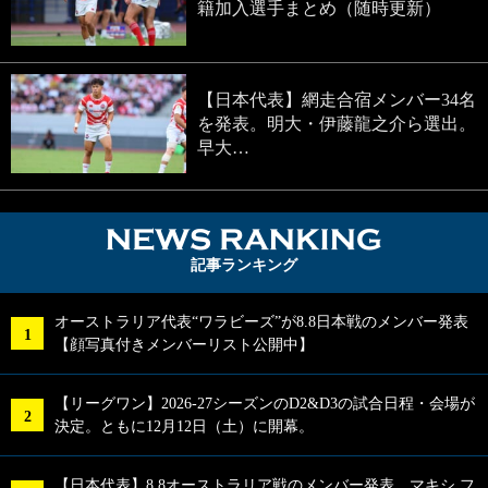
籍加入選手まとめ（随時更新）
【日本代表】網走合宿メンバー34名
を発表。明大・伊藤龍之介ら選出。
早大…
NEWS RA
記事ランキング
オーストラリア代表“ワラビーズ”が8.8日本戦のメンバー発表
【顔写真付きメンバーリスト公開中】
【リーグワン】2026-27シーズンのD2&D3の試合日程・会場が
決定。ともに12月12日（土）に開幕。
【日本代表】8.8オーストラリア戦のメンバー発表。マキシ フ