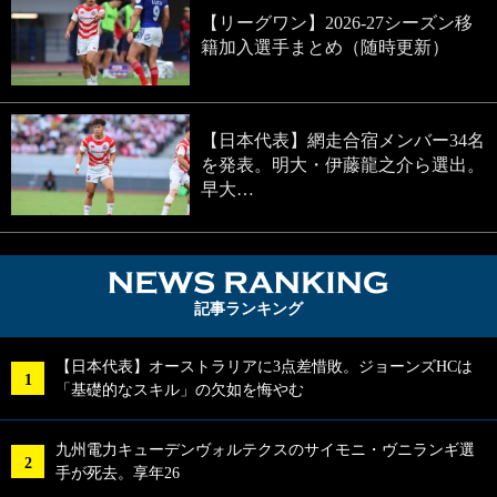
【リーグワン】2026-27シーズン移
籍加入選手まとめ（随時更新）
【日本代表】網走合宿メンバー34名
を発表。明大・伊藤龍之介ら選出。
早大…
NEWS RA
記事ランキング
【日本代表】オーストラリアに3点差惜敗。ジョーンズHCは
「基礎的なスキル」の欠如を悔やむ
九州電力キューデンヴォルテクスのサイモニ・ヴニランギ選
手が死去。享年26