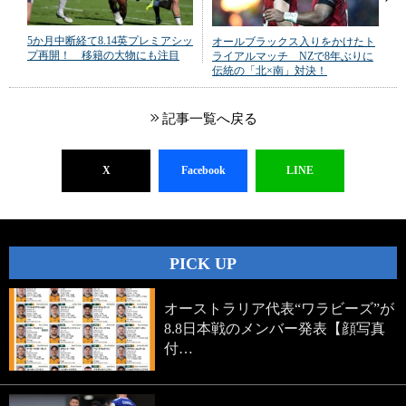
5か月中断経て8.14英プレミアシッ
オールブラックス入りをかけたト
プ再開！ 移籍の大物にも注目
ライアルマッチ NZで8年ぶりに
伝統の「北×南」対決！
記事一覧へ戻る
X
Facebook
LINE
PICK UP
オーストラリア代表“ワラビーズ”が
8.8日本戦のメンバー発表【顔写真
付…