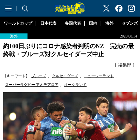
"ラグビーリパブリック"
ワールドカップ
日本代表
各国代表
国内
海外
セブンズ
海外
2020.08.14
約100日ぶりにコロナ感染者判明のNZ 完売の最
終戦・ブルーズ対クルセイダーズ中止
［ 編集部 ］
【キーワード】
ブルーズ
,
クルセイダーズ
,
ニュージーランド
,
スーパーラグビー アオテアロア
,
オークランド