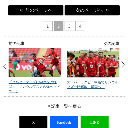
前のページへ
次のページへ
1
2
3
4
前の記事
次の記事
「クルセイダーズに学ばなけれ
スーパーラグビー中断でサンウル
ば」 サンウルブズ大久保ヘッド
ブズ一時解散、帰国へ。
コーチ
記事一覧へ戻る
X
Facebook
LINE