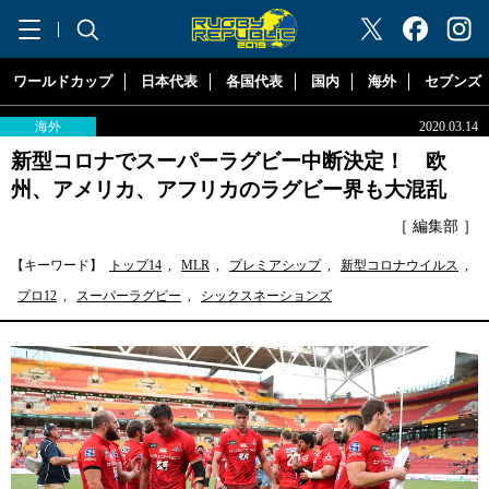
"ラグビーリパブリック"
ワールドカップ
日本代表
各国代表
国内
海外
セブンズ
海外
2020.03.14
新型コロナでスーパーラグビー中断決定！ 欧
州、アメリカ、アフリカのラグビー界も大混乱
［ 編集部 ］
【キーワード】
トップ14
,
MLR
,
プレミアシップ
,
新型コロナウイルス
,
プロ12
,
スーパーラグビー
,
シックスネーションズ