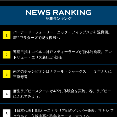
NEWS RA
記事ランキング
バーナード・フォーリー、ニック・フィップスが引退撤回。
SRPワラターズで現役復帰へ
連覇目指すコベルコ神戸スティーラーズが新体制発表。アン
ドリュー・エリス新HCが就任
南アのチャンピオンはナタール・シャークス！ ３年ぶりに
王座奪還
麻生ラグビースクールが4/22に体験会を実施。春、ラグビー
にふれてみよう。
【日本代表】8.8オーストラリア戦のメンバー発表。マキシ フ
ァウルア、矢崎由高が昨年来のテストマッチへ