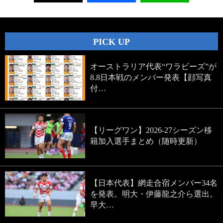
PICK UP
オーストラリア代表“ワラビーズ”が
8.8日本戦のメンバー発表【顔写真
付…
【リーグワン】2026-27シーズン移
籍加入選手まとめ（随時更新）
【日本代表】網走合宿メンバー34名
を発表。明大・伊藤龍之介ら選出。
早大…