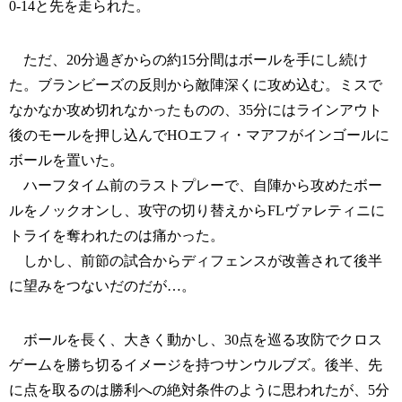
0-14と先を走られた。
ただ、20分過ぎからの約15分間はボールを手にし続け
た。ブランビーズの反則から敵陣深くに攻め込む。ミスで
なかなか攻め切れなかったものの、35分にはラインアウト
後のモールを押し込んでHOエフィ・マアフがインゴールに
ボールを置いた。
ハーフタイム前のラストプレーで、自陣から攻めたボー
ルをノックオンし、攻守の切り替えからFLヴァレティニに
トライを奪われたのは痛かった。
しかし、前節の試合からディフェンスが改善されて後半
に望みをつないだのだが…。
ボールを長く、大きく動かし、30点を巡る攻防でクロス
ゲームを勝ち切るイメージを持つサンウルブズ。後半、先
に点を取るのは勝利への絶対条件のように思われたが、5分