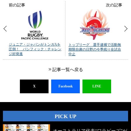
前の記事
次の記事
ジュニア・ジャパンがトンガAを
トップリーグ 選手逮捕で活動無
圧倒！ パシフィック・チャレン
期限自粛の日野の今季残り全試合
ジ好発進
中止
記事一覧へ戻る
X
Facebook
LINE
PICK UP
オーストラリア代表“ワラビーズ”が