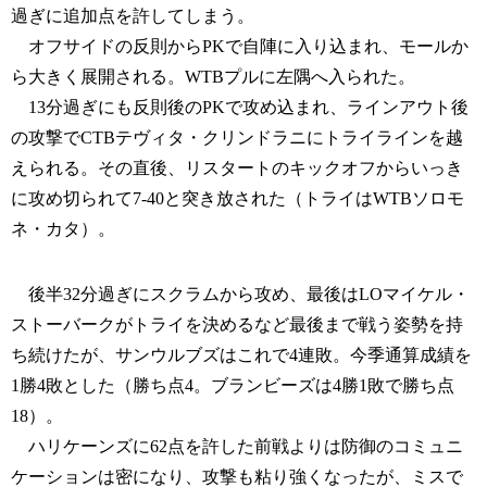
過ぎに追加点を許してしまう。
オフサイドの反則からPKで自陣に入り込まれ、モールか
ら大きく展開される。WTBプルに左隅へ入られた。
13分過ぎにも反則後のPKで攻め込まれ、ラインアウト後
の攻撃でCTBテヴィタ・クリンドラニにトライラインを越
えられる。その直後、リスタートのキックオフからいっき
に攻め切られて7-40と突き放された（トライはWTBソロモ
ネ・カタ）。
後半32分過ぎにスクラムから攻め、最後はLOマイケル・
ストーバークがトライを決めるなど最後まで戦う姿勢を持
ち続けたが、サンウルブズはこれで4連敗。今季通算成績を
1勝4敗とした（勝ち点4。ブランビーズは4勝1敗で勝ち点
18）。
ハリケーンズに62点を許した前戦よりは防御のコミュニ
ケーションは密になり、攻撃も粘り強くなったが、ミスで