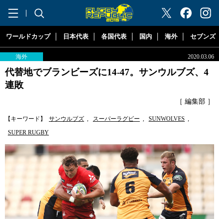
"ラグビーリパブリック"
ワールドカップ
日本代表
各国代表
国内
海外
セブンズ
海外
2020.03.06
代替地でブランビーズに14-47。サンウルブズ、4
連敗
［ 編集部 ］
【キーワード】
サンウルブズ
,
スーパーラグビー
,
SUNWOLVES
,
SUPER RUGBY