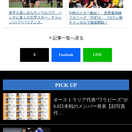
若手も楽しみなサンウルブズ、ベ
W杯のスター集結！ 世界最高峰
ンチに多くの大学スター。チャレ
プロリーグ「TOP14」、CSテレ朝
ンジバーバリアンズ..
チャンネルで放送開始！
記事一覧へ戻る
X
Facebook
LINE
PICK UP
オーストラリア代表“ワラビーズ”が
8.8日本戦のメンバー発表【顔写真
付…