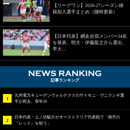
【リーグワン】2026-27シーズン移
籍加入選手まとめ（随時更新）
【日本代表】網走合宿メンバー34名
を発表。明大・伊藤龍之介ら選出。
早大…
NEWS RA
記事ランキング
九州電力キューデンヴォルテクスのサイモニ・ヴニランギ選
手が死去。享年26
日本代表・上ノ坊駿介がオーストラリア代表戦で「相手の
『レッド』を狙う」