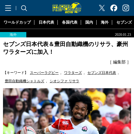
"ラグビーリパブリック"
ワールドカップ
日本代表
各国代表
国内
海外
セブンズ
海外
2020.01.23
セブンズ日本代表＆豊田自動織機のリサラ、豪州
ワラターズに加入！
［ 編集部 ］
【キーワード】
スーパーラグビー
,
ワラターズ
,
セブンズ日本代表
,
豊田自動織機シャトルズ
,
シオシファ リサラ