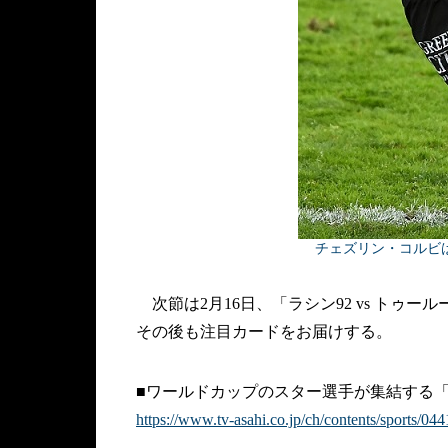
チェズリン・コルビは
次節は2月16日、「ラシン92 vs トゥ
その後も注目カードをお届けする。
■ワールドカップのスター選手が集結する「T
https://www.tv-asahi.co.jp/ch/contents/sports/044