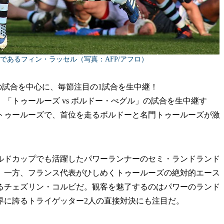
であるフィン・ラッセル（写真：AFP/アフロ）
の試合を中心に、毎節注目の1試合を生中継！
、「トゥールーズ vs ボルドー・べグル」の試合を生中継す
トゥールーズで、首位を走るボルドーと名門トゥールーズが激
ドカップでも活躍したパワーランナーのセミ・ランドランド
。一方、フランス代表がひしめくトゥールーズの絶対的エース
るチェズリン・コルビだ。観客を魅了するのはパワーのランド
界に誇るトライゲッター2人の直接対決にも注目だ。