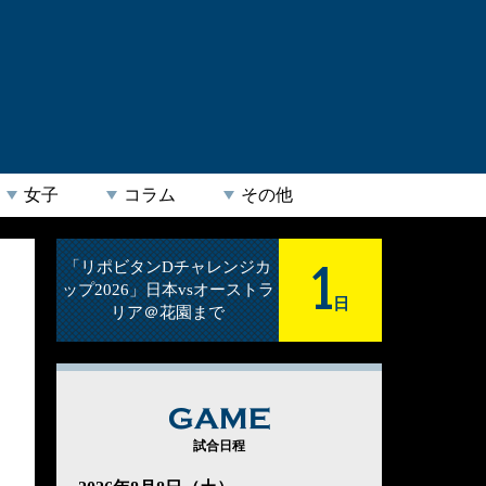
女子
コラム
その他
1
「リポビタンDチャレンジカ
ップ2026」日本vsオーストラ
日
リア＠花園まで
GAME
試合日程