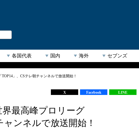
。
閉じる
各国代表
国内
海外
セブンズ
TOP14」、CSテレ朝チャンネルで放送開始！
【人気キーワード】
X
Facebook
LINE
世界最高峰プロリーグ
朝チャンネルで放送開始！