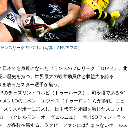
ンスリーグのTOP14（写真：AFP/アフロ）
日本でも身近になったフランスのプロリーグ「TOP14」。北
う長い歴史を持つ。世界最大の観客動員数と収益力を誇る
輝きを放ったスター選手が揃う。
Bのチェズリン・コルビ（トゥールーズ）、司令塔であるSO
ケメンLOのエベン・エツベス（トゥーロン）らが参戦。ニュ
ン・スミスがポーに加入し、日本代表と死闘を演じたスコット
ロー（クレルモン・オーヴェルニュ）、天才SOフィン・ラッ
スターが多数在籍する。ラグビーファンにはたまらないオールス