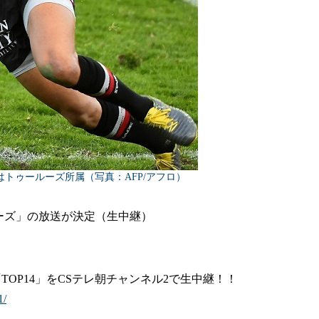
トゥールーズ所属（写真：AFP/アフロ）
ールーズ」の放送が決定（生中継）
OP14」をCSテレ朝チャンネル2で生中継！！
1/