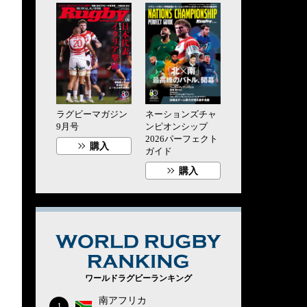
ラグビーマガジン
ネーションズチャ
9月号
ンピオンシップ
2026パーフェクト
購入
ガイド
購入
WORLD RUG
ワールドラグビーランキング
南アフリカ
1