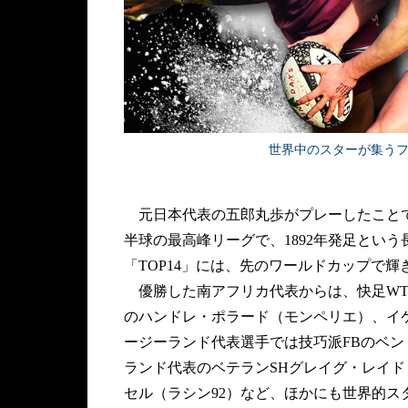
世界中のスターが集うフラ
元日本代表の五郎丸歩がプレーしたことで
半球の最高峰リーグで、1892年発足とい
「TOP14」には、先のワールドカップで
優勝した南アフリカ代表からは、快足WT
のハンドレ・ポラード（モンペリエ）、イ
ージーランド代表選手では技巧派FBのベ
ランド代表のベテランSHグレイグ・レイド
セル（ラシン92）など、ほかにも世界的