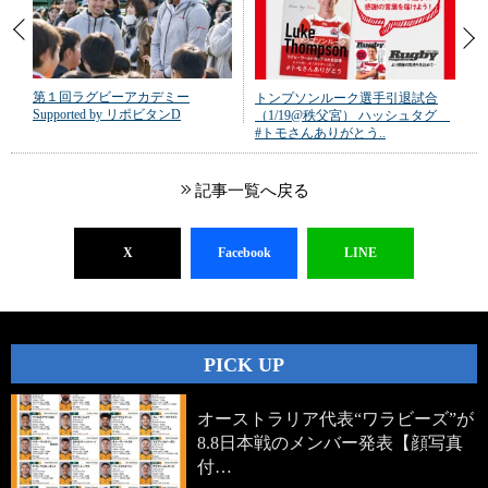
第１回ラグビーアカデミー
トンプソンルーク選手引退試合
Supported by リポビタンD
（1/19@秩父宮） ハッシュタグ
#トモさんありがとう..
記事一覧へ戻る
X
Facebook
LINE
PICK UP
オーストラリア代表“ワラビーズ”が
8.8日本戦のメンバー発表【顔写真
付…