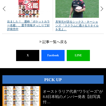
出ました！ 通称「ポケットカラ
具智元が語るシックス・ネーショ
ー名鑑」。選手情報ぎっしりで好
ンズ 「スクラムに透けるスタイル
評発売中
を見よ」
記事一覧へ戻る
X
Facebook
LINE
PICK UP
オーストラリア代表“ワラビーズ”が
8.8日本戦のメンバー発表【顔写真
付…