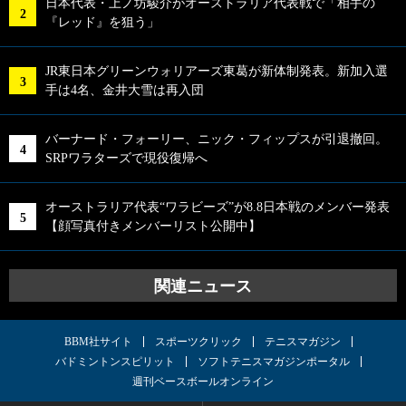
日本代表・上ノ坊駿介がオーストラリア代表戦で「相手の
『レッド』を狙う」
JR東日本グリーンウォリアーズ東葛が新体制発表。新加入選
手は4名、金井大雪は再入団
バーナード・フォーリー、ニック・フィップスが引退撤回。
SRPワラターズで現役復帰へ
オーストラリア代表“ワラビーズ”が8.8日本戦のメンバー発表
【顔写真付きメンバーリスト公開中】
関連ニュース
BBM社サイト
スポーツクリック
テニスマガジン
バドミントンスピリット
ソフトテニスマガジンポータル
週刊ベースボールオンライン