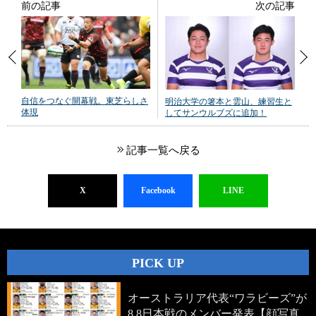
前の記事
次の記事
自信をつなぐ開幕戦。東芝らしさ
明治大学の箸本と雲山、練習生と
体現
してサンウルブズに追加！
記事一覧へ戻る
X
Facebook
LINE
PICK UP
オーストラリア代表“ワラビーズ”が
8.8日本戦のメンバー発表【顔写真