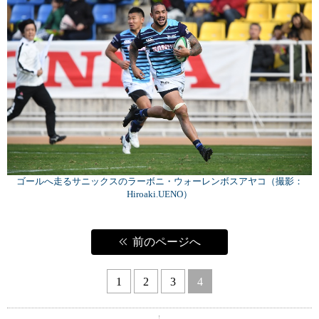
ゴールへ走るサニックスのラーボニ・ウォーレンボスアヤコ（撮影：
Hiroaki.UENO）
前のページへ
1
2
3
4