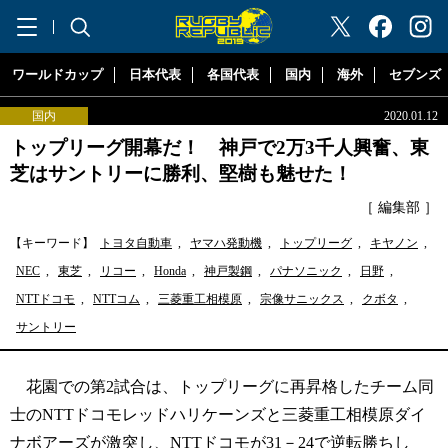
"ラグビーリパブリック"
ワールドカップ
日本代表
各国代表
国内
海外
セブンズ
国内
2020.01.12
トップリーグ開幕だ！ 神戸で2万3千人興奮、東
芝はサントリーに勝利、堅樹も魅せた！
［ 編集部 ］
【キーワード】
トヨタ自動車
,
ヤマハ発動機
,
トップリーグ
,
キヤノン
,
NEC
,
東芝
,
リコー
,
Honda
,
神戸製鋼
,
パナソニック
,
日野
,
NTTドコモ
,
NTTコム
,
三菱重工相模原
,
宗像サニックス
,
クボタ
,
サントリー
花園での第2試合は、トップリーグに再昇格したチーム同
士のNTTドコモレッドハリケーンズと三菱重工相模原ダイ
ナボアーズが激突し、NTTドコモが31－24で逆転勝ちし