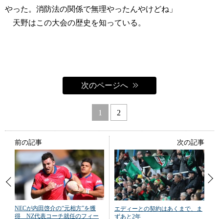
やった。消防法の関係で無理やったんやけどね」
天野はこの大会の歴史を知っている。
次のページへ
1
2
前の記事
次の記事
NECが内田啓介の“元相方”を獲
エディーとの契約はあくまで、ま
得 NZ代表コーチ就任のフィー
ずあと2年