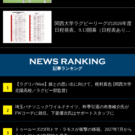
関西大学ラグビーリーグの2026年度
日程発表。9.13開幕（日程表あり…
NEWS RA
記事ランキング
【ラグリパWest】娘との思い出に向けて。梶村真也 [関西大学
北陽高校／ラグビー部監督]
埼玉パナソニックワイルドナイツ、昨季引退の布巻峻介氏が
FWコーチに就任。下釜優次氏はサポートスタッフに
トゥールーズのFBトマ・ラモスが衝撃の移籍。2027年7月から