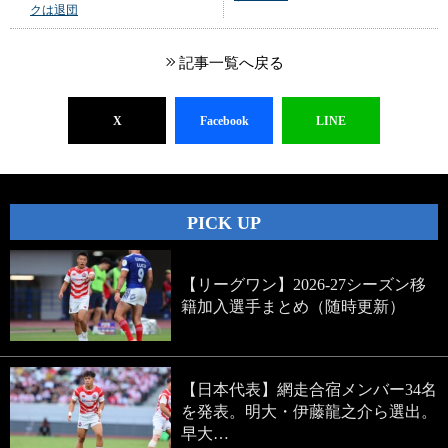
クは退団
記事一覧へ戻る
X
Facebook
LINE
PICK UP
【リーグワン】2026-27シーズン移
籍加入選手まとめ（随時更新）
【日本代表】網走合宿メンバー34名
を発表。明大・伊藤龍之介ら選出。
早大…