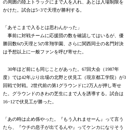
の周囲の陸上トラックにまで人を入れ、あとは入場制限を
かけた。試合は5−3で天理が勝利する。
「あそこまで入るとは思わんかった」
事前に対戦チームに応援団の数を確認してはいるが、優
勝回数6の天理と5の常翔学園、さらに関西同士の名門対決
は予想以上に一般ファンを呼び寄せた。
30年ほど前にも同じことがあった。67回大会（1987年
度）では42年ぶり出場の北野と伏見工（現京都工学院）が3
回戦で対戦。2世代前の第1グラウンドに2万人が押し寄せ
た。グラウンドのきわの芝生にまで人を誘導する。試合は
16−12で伏見工が勝った。
「あの時は止め係やった。『もう入れませーん』って言う
たら、『ウチの息子が出てるんや』ってケンカになりそう