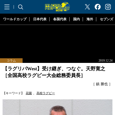
"ラグビーリパブリック"
ワールドカップ
日本代表
各国代表
国内
海外
セブンズ
コラム
2019.12.24
【ラグリパWest】受け継ぎ、つなぐ。天野寛之
［全国高校ラグビー大会総務委員長］
［ 鎮 勝也 ］
【キーワード】
花園
,
高校ラグビー