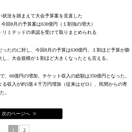
い状況を踏まえて大会予算案を見直した
、今回8月の予算案は630億円（１割強の増大）
・リミテッドの承認を受けて取りまとめられる
りだったのに対し、今回8月の予算は630億円。１割ほど予算が膨
大し、大会規模が１割ほど大きくなったとも言える。
で、60億円の増加。チケット収入の総額は350億円となった。
よる収入が約5億４千万円増加（従来はゼロ）、民間からの寄
した。
次のページへ
1
2