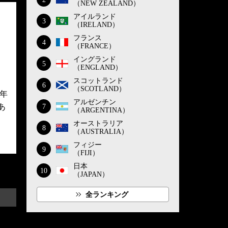
（NEW ZEALAND）
アイルランド
3
（IRELAND）
フランス
4
（FRANCE）
イングランド
5
（ENGLAND）
スコットランド
6
（SCOTLAND）
6年
アルゼンチン
あ
7
（ARGENTINA）
オーストラリア
8
（AUSTRALIA）
フィジー
9
（FIJI）
日本
10
（JAPAN）
全ランキング