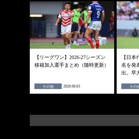
【リーグワン】2026-27シーズン
【日本
移籍加入選手まとめ（随時更新）
名を発
出。早
2026.08.03
その他
その