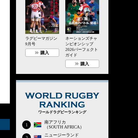
ラグビーマガジン
ネーションズチャ
9月号
ンピオンシップ
2026パーフェクト
購入
ガイド
購入
WORLD RUG
ワールドラグビーランキング
南アフリカ
1
（SOUTH AFRICA）
ニュージーランド
2