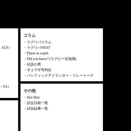
コラム
ラグリパコラム
・AUS・
ラグリパWEST
Player to watch
Did you know? (ラグビー豆知識)
伝説の男
ギョウザ耳列伝
パシフィックアイランダー・リレートーク
ly・SA）
その他
Hot Shot
試合日程一覧
試合結果一覧