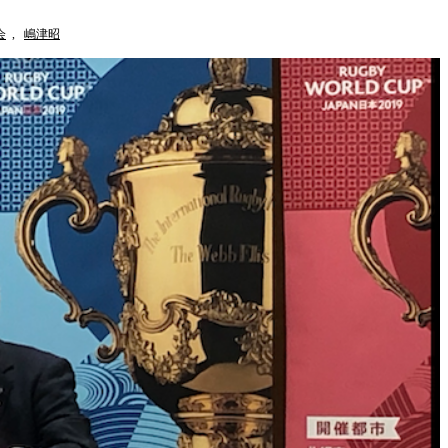
会
,
嶋津昭