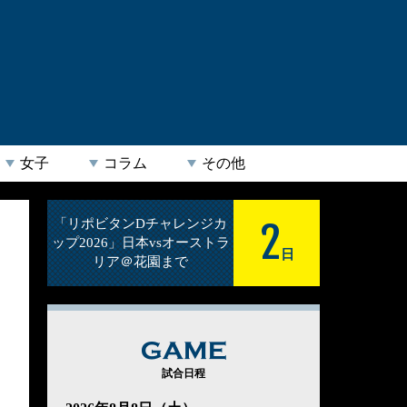
女子
コラム
その他
2
「リポビタンDチャレンジカ
ップ2026」日本vsオーストラ
日
リア＠花園まで
GAME
試合日程