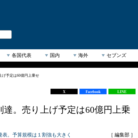
。
閉じる
各国代表
国内
海外
セブンズ
げ予定は60億円上乗せ
【人気キーワード】
X
Facebook
LINE
達。売り上げ予定は60億円上乗
発表。予算規模は１割強も大きく
［ 編集部 ］