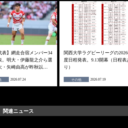
代表】網走合宿メンバー34
関西大学ラグビーリーグの202
表。明大・伊藤龍之介ら選
度日程発表。9.13開幕（日程表
大・矢崎由高が昨秋以…
り）
2026.07.24
2026.07.19
他
その他
関連ニュース