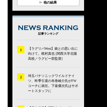
他の結果
NEWS RANK
記事ランキング
【ラグリパWest】娘との思い出に
向けて。梶村真也 [関西大学北陽
高校／ラグビー部監督]
埼玉パナソニックワイルドナイ
ツ、昨季引退の布巻峻介氏がFW
コーチに就任。下釜優次氏はサポ
ートスタッフに