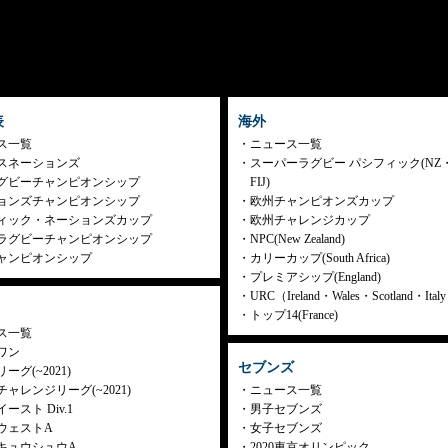
表
海外
ス一覧
ニュース一覧
スネーションズ
スーパーラグビー パシフィック(NZ
グビーチャンピオンシップ
FIJ)
ョンズチャンピオンシップ
欧州チャンピオンズカップ
ィック・ネーションズカップ
欧州チャレンジカップ
ラグビーチャンピオンシップ
NPC(New Zealand)
ャンピオンシップ
カリーカップ(South Africa)
プレミアシップ(England)
URC（Ireland・Wales・Scotland・Ita
トップ14(France)
ス一覧
ワン
セブンズ
ーグ(~2021)
ャレンジリーグ(~2021)
ニュース一覧
ースト Div.1
男子セブンズ
ウェストA
女子セブンズ
キュウシュウA
2020東京オリンピック