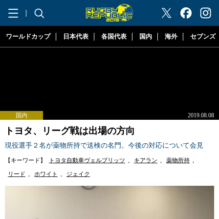
"ラグビーリパブリック"
ワールドカップ
日本代表
各国代表
国内
海外
セブンズ
国内
2019.08.08
トヨタ、リーグ戦は出場の方向
現役選手２名が薬物所持で送検の名門。今後の対応について会見
【キーワード】
トヨタ自動車ヴェルブリッツ
,
キアラン
,
薬物所持
,
リード
,
ホワイト
,
ジェイク