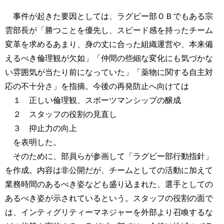
事件が起きた要因としては、ラグビー部ＯＢでもある宗
雲部長が「勝つことを優先し、スピード感を持ったチーム
変革を求めるあまり、身の丈に合った組織運営や、本来備
えるべき倫理観が欠如」「仲間の些細な変化にも気づかな
い雰囲気が当たり前になっていた」「薬物に関する自主対
応の不十分さ」を指摘。今後の再発防止へ向けては
１ 正しい倫理観、スポーツマンシップの醸成
２ スタッフの役割の見直し
３ 抑止力の向上
を表明した。
そのために、部員らが参画して「ラグビー部行動指針」
を作成。内容は非公開だが、チームとしての活動に加えて
業務時間のあるべき姿なども盛り込まれた、選手としての
あるべき姿が示されているという。スタッフの役割の面で
は、インティグリティーマネジャーを外部より召喚するな