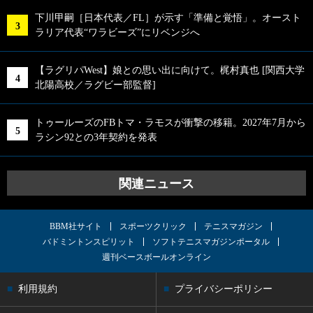
下川甲嗣［日本代表／FL］が示す「準備と覚悟」。オースト
ラリア代表“ワラビーズ”にリベンジへ
【ラグリパWest】娘との思い出に向けて。梶村真也 [関西大学
北陽高校／ラグビー部監督]
トゥールーズのFBトマ・ラモスが衝撃の移籍。2027年7月から
ラシン92との3年契約を発表
関連ニュース
BBM社サイト
スポーツクリック
テニスマガジン
バドミントンスピリット
ソフトテニスマガジンポータル
週刊ベースボールオンライン
利用規約
プライバシーポリシー