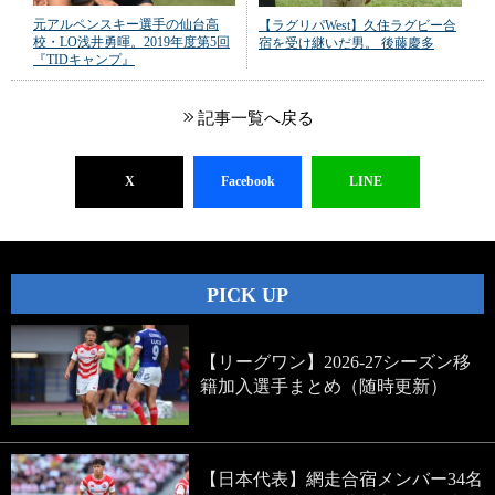
元アルペンスキー選手の仙台高
【ラグリパWest】久住ラグビー合
校・LO浅井勇暉。2019年度第5回
宿を受け継いだ男。 後藤慶多
『TIDキャンプ』
記事一覧へ戻る
X
Facebook
LINE
PICK UP
【リーグワン】2026-27シーズン移
籍加入選手まとめ（随時更新）
【日本代表】網走合宿メンバー34名