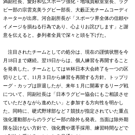
満副社長、愛好和弘スポーツ強化・地域貢献室室長、ラグ
ビー部の宗雲克美ラグビー部長、大藪正光チームコーディ
ネーターが出席。河合副所長が「スポーツ界全体の信頼や
イメージを損ねる行為であり、心よりお詫びします」と謝
意を伝えると。参列者全員で深々と頭を下げた。
注目されたチームとしての処分は、現在の謹慎状態を今
月18日まで継続。翌19日からは、個人練習を再開すること
を発表した。チームとしてはＷ杯日本大会終了を一つの区
切りとして、11月３日から練習を再開する方針。トップリ
ーグ・カップは辞退したが、来年１月に開幕するリーグ戦
について、同副社長は「日本ラグビー協会にもご相談させ
ていただきながら進めたい」と参加する方向性を明かし
た。同時に、硬式野球部など７競技が指定されていた重点
強化運動部からのラグビー部の除外も発表。当面は除外期
限を設けない方針で、強化費や選手採用、練習時間などで