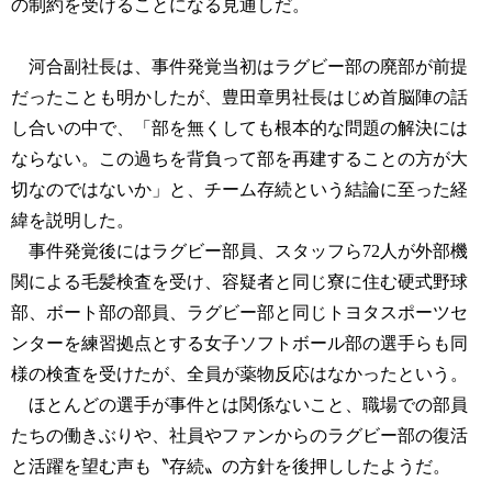
の制約を受けることになる見通しだ。
河合副社長は、事件発覚当初はラグビー部の廃部が前提
だったことも明かしたが、豊田章男社長はじめ首脳陣の話
し合いの中で、「部を無くしても根本的な問題の解決には
ならない。この過ちを背負って部を再建することの方が大
切なのではないか」と、チーム存続という結論に至った経
緯を説明した。
事件発覚後にはラグビー部員、スタッフら72人が外部機
関による毛髪検査を受け、容疑者と同じ寮に住む硬式野球
部、ボート部の部員、ラグビー部と同じトヨタスポーツセ
ンターを練習拠点とする女子ソフトボール部の選手らも同
様の検査を受けたが、全員が薬物反応はなかったという。
ほとんどの選手が事件とは関係ないこと、職場での部員
たちの働きぶりや、社員やファンからのラグビー部の復活
と活躍を望む声も〝存続〟の方針を後押ししたようだ。