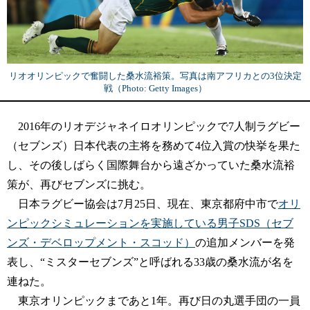
リオオリンピックで奮闘した桑水流裕策。写真は南アフリカとの3位決定
戦（Photo: Getty Images）
2016年のリオデジャネイロオリンピックで7人制ラグビー
（セブンズ）日本代表の主将を務めて4位入賞の快挙を果た
し、その後しばらく国際舞台から遠ざかっていた桑水流裕
策が、再びセブンズに挑む。
日本ラグビー協会は7月25日、現在、東京都府中市で
オリ
ンピックシミュレーションを実施している男子SDS（セブ
ンズ・デベロップメント・スコッド）
の追加メンバーを発
表し、“ミスターセブンズ”と呼ばれる33歳の桑水流が名を
連ねた。
東京オリンピックまであと1年。再び日の丸選手団の一員