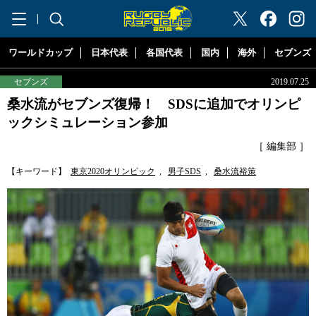
"ラグビーリパブリック"
ワールドカップ
日本代表
各国代表
国内
海外
セブンズ
セブンズ
2019.07.25
桑水流がセブンズ復帰！ SDSに追加でオリンピ
ックシミュレーション参加
［ 編集部 ］
【キーワード】
東京2020オリンピック
,
男子SDS
,
桑水流裕策