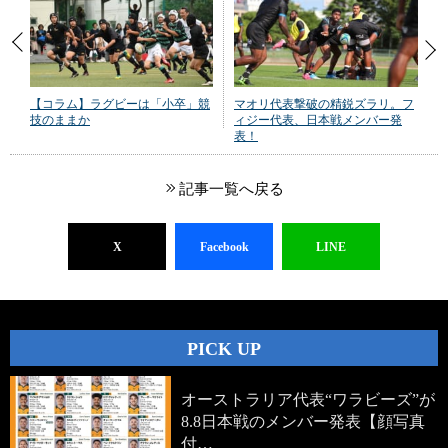
【コラム】ラグビーは「小卒」競
マオリ代表撃破の精鋭ズラリ。フ
技のままか
ィジー代表、日本戦メンバー発
表！
記事一覧へ戻る
X
Facebook
LINE
PICK UP
オーストラリア代表“ワラビーズ”が
8.8日本戦のメンバー発表【顔写真
付…