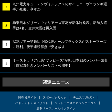
九州電力キューデンヴォルテクスのサイモニ・ヴニランギ選
手が死去。享年26
JR東日本グリーンウォリアーズ東葛が新体制発表。新加入選
手は4名、金井大雪は再入団
RGRツアー第1戦、NZ代表オールブラックスがストーマーズ
に勝利。後半連続得点で突き放す
オーストラリア代表“ワラビーズ”が8.8日本戦のメンバー発表
【顔写真付きメンバーリスト公開中】
関連ニュース
BBM社サイト
スポーツクリック
テニスマガジン
バドミントンスピリット
ソフトテニスマガジンポータル
週刊ベースボールオンライン