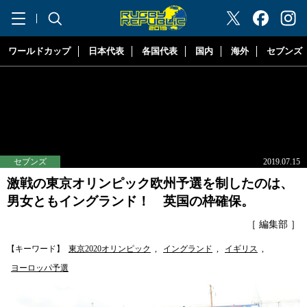
"ラグビーリパブリック"
ワールドカップ
日本代表
各国代表
国内
海外
セブンズ
セブンズ
2019.07.15
激戦の東京オリンピック欧州予選を制したのは、
男女ともイングランド！ 英国の枠確保。
［ 編集部 ］
【キーワード】
東京2020オリンピック
,
イングランド
,
イギリス
,
ヨーロッパ予選