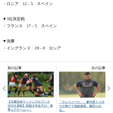
・ロシア 12 – 5 スペイン
▼3位決定戦
・フランス 17 – 5 スペイン
▼決勝
・イングランド 19 – 0 ロシア
前の記事
次の記事
【太陽生命ウィメンズセブンズ
「クレイジーだ」。豪代表トゥポ
2019入替戦】四国大学女子が、来
ウが南アで強盗被害、腕切られ
季コアチームへ！
る。