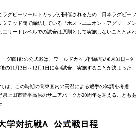
本でラグビーワールドカップが開催されるため、日本ラグビーフ
リミテッド間で締結している『ホストユニオン・アグリーメン
はエリートレベルでの試合は原則として実施しないこととされ
グ戦1部の公式戦は、ワールドカップ開幕前の8月31日～9
後の11月3日～12月1日に各4試合、実施することが決まった。
いては、この時期の関東圏内の高温による選手の体調を考慮
野県上田市菅平高原のサニアパークが20周年を迎えることもあ
た。