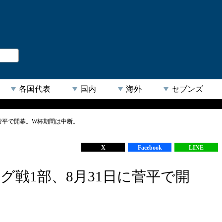
。
閉じる
各国代表
国内
海外
セブンズ
に菅平で開幕。W杯期間は中断。
【人気キーワード】
X
Facebook
LINE
グ戦1部、8月31日に菅平で開