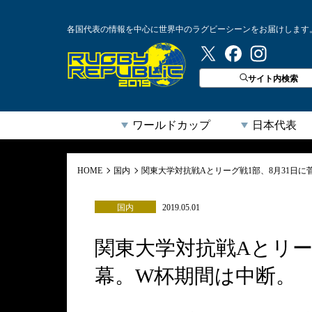
各国代表の情報を中心に世界中のラグビーシーンをお届けします
ラグビーリパブリック
サイト内検索
ワールドカップ
日本代表
HOME
国内
関東大学対抗戦Aとリーグ戦1部、8月31日
国内
2019.05.01
関東大学対抗戦Aとリー
幕。W杯期間は中断。