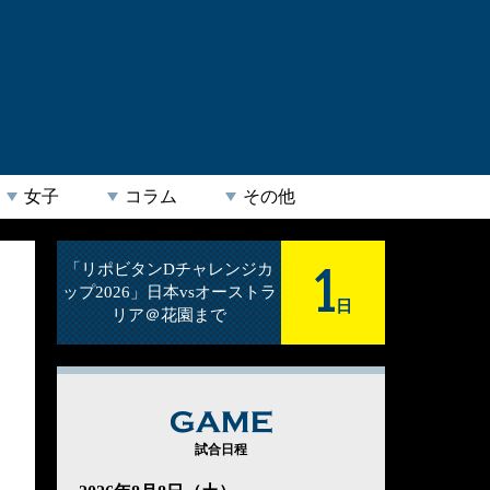
女子
コラム
その他
1
「リポビタンDチャレンジカ
ップ2026」日本vsオーストラ
日
リア＠花園まで
GAME
試合日程