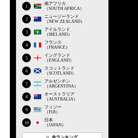
南アフリカ
1
（SOUTH AFRICA）
ニュージーランド
2
（NEW ZEALAND）
アイルランド
3
（IRELAND）
フランス
4
（FRANCE）
イングランド
5
（ENGLAND）
スコットランド
6
（SCOTLAND）
アルゼンチン
7
（ARGENTINA）
オーストラリア
8
（AUSTRALIA）
フィジー
9
（FIJI）
日本
10
（JAPAN）
全ランキング