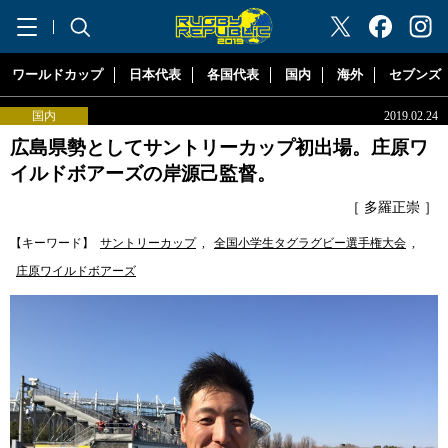
"ラグビーリパブリック"
ワールドカップ
日本代表
各国代表
国内
海外
セブンズ
国内
2019.02.24
広島県勢としてサントリーカップ初出場。庄原ワ
イルドボアーズの岸源己監督。
［ 多羅正崇 ］
【キーワード】
サントリーカップ
,
全国小学生タグラグビー選手権大会
,
庄原ワイルドボアーズ