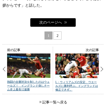
拶からです」と話した。
次のページへ
1
2
前の記事
次の記事
熱闘の全勝対決を制したのはウェ
L・ウィリアムズの安定、ウエー
ールズ！ イングランド倒しチー
ルズに勝利呼ぶ。イングランドは
ム史上最長12連勝
修正できず。
記事一覧へ戻る