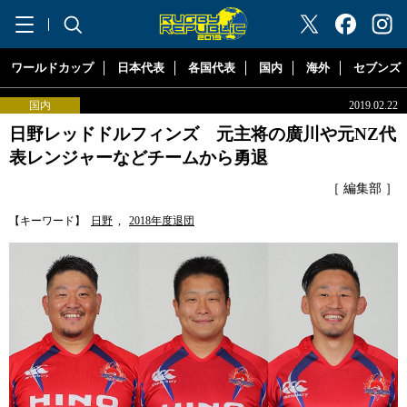
"ラグビーリパブリック"
ワールドカップ
日本代表
各国代表
国内
海外
セブンズ
国内
2019.02.22
日野レッドドルフィンズ 元主将の廣川や元NZ代
表レンジャーなどチームから勇退
［ 編集部 ］
【キーワード】
日野
,
2018年度退団