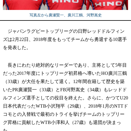
写真左から廣瀬賢一、廣川三鶴、河野嵩史
ジャパンラグビートップリーグの日野レッドドルフィン
ズは2月22日、2018年度をもってチームから勇退する10選手
を発表した。
長きにわたり絶対的なリーダーであり、主将として5年目
だった2017年度にトップリーグ初昇格へ導いたHO廣川三鶴
（33歳）が大任を果たして退く。12年間在籍して歴史を築
いたPR廣瀬賢一（33歳）とFB河野嵩史（34歳）もレッドド
ルフィンズ選手としての役目を終えた。さらに、かつてU20
日本代表だったWTB小沢翔平（29歳）、2018年1月のNTTド
コモとの入替戦で最初のトライを挙げチームのトップリー
グ昇格に貢献したWTB小澤和人（27歳）も退団が決まっ
た。