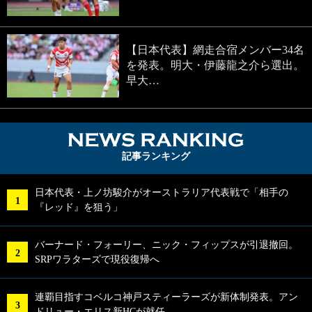
【日本代表】網走合宿メンバー34名
を発表。明大・伊藤龍之介ら選出。
早大…
NEWS RA
記事ランキング
日本代表・上ノ坊駿介がオーストラリア代表戦で「相手の
『レッド』を狙う」
バーナード・フォーリー、ニック・フィップスが引退撤回。
SRPワラターズで現役復帰へ
連覇目指すコベルコ神戸スティーラーズが新体制発表。アン
ドリュー・エリス新HCが就任