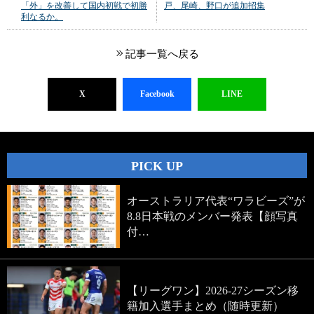
「外」を改善して国内初戦で初勝
戸、尾崎、野口が追加招集
利なるか。
記事一覧へ戻る
X
Facebook
LINE
PICK UP
オーストラリア代表“ワラビーズ”が
8.8日本戦のメンバー発表【顔写真
付…
【リーグワン】2026-27シーズン移
籍加入選手まとめ（随時更新）