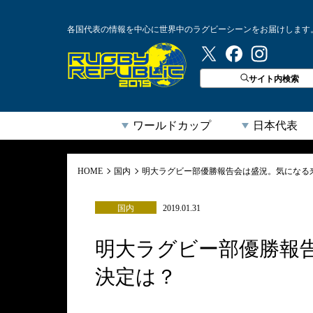
各国代表の情報を中心に世界中のラグビーシーンをお届けします
ラグビーリパブリック
サイト内検索
ワールドカップ
日本代表
HOME
国内
明大ラグビー部優勝報告会は盛況。気になる
国内
2019.01.31
明大ラグビー部優勝報
決定は？