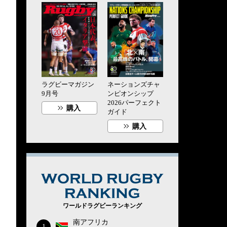
ラグビーマガジン
ネーションズチャ
9月号
ンピオンシップ
2026パーフェクト
購入
ガイド
購入
WORLD RUG
ワールドラグビーランキング
南アフリカ
1