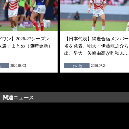
ワン】2026-27シーズン
【日本代表】網走合宿メンバー3
入選手まとめ（随時更新）
名を発表。明大・伊藤龍之介ら
出。早大・矢崎由高が昨秋以…
2026.08.03
2026.07.24
他
その他
関連ニュース