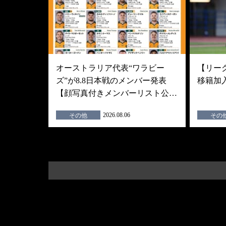
オーストラリア代表“ワラビー
【リーグ
ズ”が8.8日本戦のメンバー発表
移籍加
【顔写真付きメンバーリスト公…
2026.08.06
その他
その