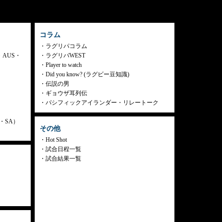
コラム
ラグリパコラム
・AUS・
ラグリパWEST
Player to watch
Did you know? (ラグビー豆知識)
伝説の男
ギョウザ耳列伝
パシフィックアイランダー・リレートーク
ly・SA）
その他
Hot Shot
試合日程一覧
試合結果一覧