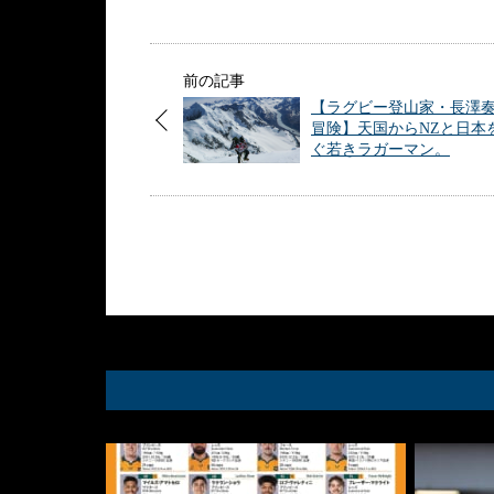
前の記事
【ラグビー登山家・長澤
冒険】天国からNZと日本
ぐ若きラガーマン。