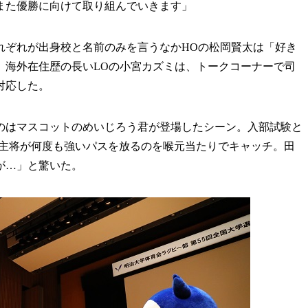
また優勝に向けて取り組んでいきます」
れぞれが出身校と名前のみを言うなかHOの松岡賢太は「好き
。海外在住歴の長いLOの小宮カズミは、トークコーナーで司
対応した。
はマスコットのめいじろう君が登場したシーン。入部試験と
太主将が何度も強いパスを放るのを喉元当たりでキャッチ。田
が…」と驚いた。