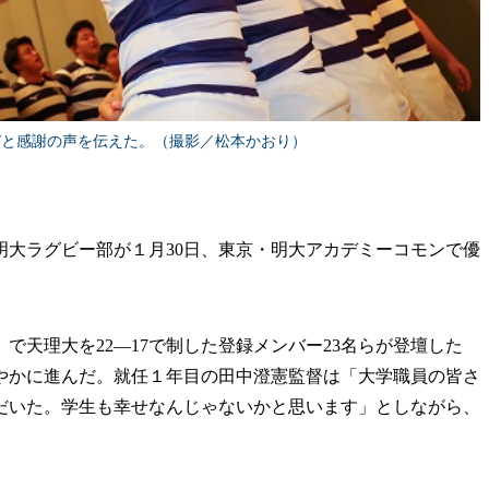
びと感謝の声を伝えた。（撮影／松本かおり）
明大ラグビー部が１月30日、東京・明大アカデミーコモンで優
で天理大を22―17で制した登録メンバー23名らが登壇した
やかに進んだ。就任１年目の田中澄憲監督は「大学職員の皆さ
だいた。学生も幸せなんじゃないかと思います」としながら、