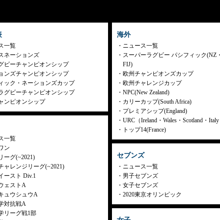
表
海外
ス一覧
ニュース一覧
スネーションズ
スーパーラグビー パシフィック(NZ
グビーチャンピオンシップ
FIJ)
ョンズチャンピオンシップ
欧州チャンピオンズカップ
ィック・ネーションズカップ
欧州チャレンジカップ
ラグビーチャンピオンシップ
NPC(New Zealand)
ャンピオンシップ
カリーカップ(South Africa)
プレミアシップ(England)
URC（Ireland・Wales・Scotland・Ita
トップ14(France)
ス一覧
ワン
セブンズ
ーグ(~2021)
ャレンジリーグ(~2021)
ニュース一覧
ースト Div.1
男子セブンズ
ウェストA
女子セブンズ
キュウシュウA
2020東京オリンピック
学対抗戦A
学リーグ戦1部