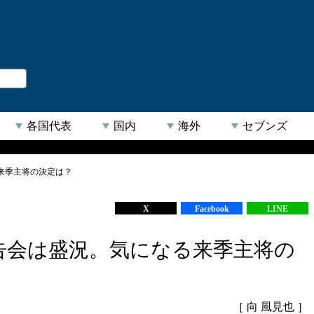
。
閉じる
各国代表
国内
海外
セブンズ
来季主将の決定は？
【人気キーワード】
X
Facebook
LINE
告会は盛況。気になる来季主将の
［ 向 風見也 ］