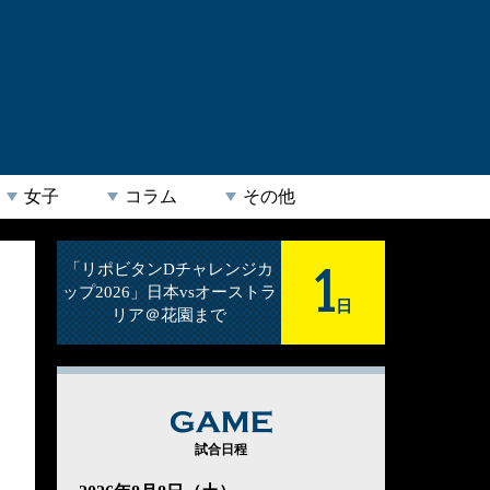
女子
コラム
その他
1
「リポビタンDチャレンジカ
ップ2026」日本vsオーストラ
日
リア＠花園まで
GAME
試合日程