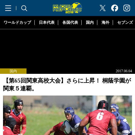
"ラグビーリパブリック"
ワールドカップ
日本代表
各国代表
国内
海外
セブンズ
国内
2017.06.04
【第65回関東高校大会】さらに上昇！ 桐蔭学園が
関東５連覇。