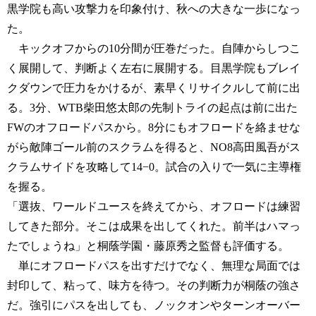
黒学院も高い攻撃力を印象付け、秋への大きな一歩になっ
た。
キックオフからの10分間が圧巻だった。自陣からしつこ
く展開して、判断よく左右に展開する。目黒学院もブレイ
クダウンで圧力をかけるが、素早くリサイクルして前に出
る。3分、WTB柴田悠太郎の先制トライの起点は前に出た
FWのオフロードパスから。8分にもオフロードを絡ませな
がら敵陣ゴール前のスクラムを得ると、NO8高田風吾がス
クラムサイドを攻略して14−0。試合の入りで一気に主導権
を握る。
「選抜、ワールドユースを終えてから、オフロードは練習
してきた部分。そこは成果を出してくれた。前半はハマっ
たでしょうね」と桐蔭学園・藤原秀之監督も評価する。
単にオフロードパスを出すだけでなく、無理な局面では
封印して、粘って、味方を待つ。その判断力が桐蔭の強さ
だ。強引にパスを出しても、ノックオンやターンオーバー