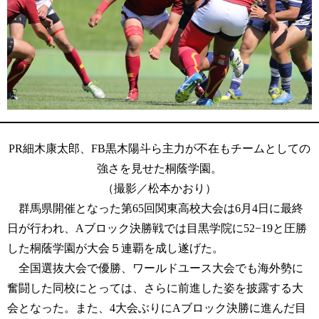
PR細木康太郎、FB黒木陽斗ら主力が不在もチームとしての
強さを見せた桐蔭学園。
（撮影／松本かおり）
群馬県開催となった第65回関東高校大会は6月4日に最終
日が行われ、Aブロック決勝戦では目黒学院に52−19と圧勝
した桐蔭学園が大会５連覇を成し遂げた。
全国選抜大会で優勝、ワールドユース大会でも海外勢に
奮闘した同校にとっては、さらに前進した姿を披露する大
会となった。また、4大会ぶりにAブロック決勝に進んだ目