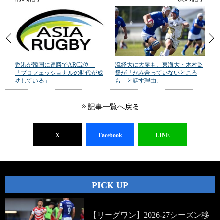
香港が韓国に連勝でARC2位
流経大に大勝も、東海大・木村監
「プロフェッショナルの時代が成
督が「かみ合っていないところ
功している」
も」と話す理由。
記事一覧へ戻る
X
Facebook
LINE
PICK UP
【リーグワン】2026-27シーズン移