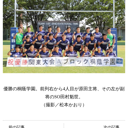
優勝の桐蔭学園。前列右から4人目が原田主将、その左が副
将のSO田村魁世。
（撮影／松本かおり）
前の記事
次の記事