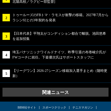
北陽高校／ラグビー部監督]
トゥールーズのFBトマ・ラモスが衝撃の移籍。2027年7月から
ラシン92との3年契約を発表
【日本代表】平翔太がコンディション都合で離脱。池田悠希
を追加招集
埼玉パナソニックワイルドナイツ、昨季引退の布巻峻介氏が
FWコーチに就任。下釜優次氏はサポートスタッフに
【リーグワン】2026-27シーズン移籍加入選手まとめ（随時更
新）
関連ニュース
BBM社サイト
スポーツクリック
テニスマガジン