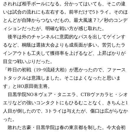
されれば相手ボールになる。分かってはいても、そこの違
いは試合の流れにも左右する。前半だけで5トライ。そのほ
とんどが自陣からつないだもの。最大風速７?／秒のコンデ
ィションだったが、明確な戦い方が感じ取れた。
後半は外のチャンネルに意図的なパスを出してゲインす
るなど、桐蔭は選抜大会よりも成長面が多い。苦労したラ
インアウトも工夫して獲得率を上げるなど、上昇ばかりが
目立つ戦いぶりだった。
「昨日の初戦（19−9流経大柏）が悪かったので、ファース
トタックルは意識しました。そこはよくなったと思いま
す」とHO原田衛主将。
目黒学院NO８ヴェア・タニエラ、CTBヴァカラヒ・シオ
エリなどの強いコンタクトにもひるむことなく、きちんと1
人目が倒したので、3トライは与えたが、傷口は広がらなか
った。
敗れた古豪・目黒学院は春の東京都を制した。今大会初