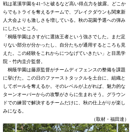
戦は茗溪学園を41−5と破るなど高い得点力を披露。どこか
らでもトライを奪えるチームで、ブレイクダウンも関東新
人大会よりも激しさを増している。秋の花園予選への弾み
にしたいところ。
「桐蔭学園はさすがに選抜王者という強さでした。まだ足
りない部分が分かったし、自分たちが通用するところも見
えた。この経験をこれからにつなげていきたい」と目黒学
院・竹内圭介監督。
桐蔭学園は藤原監督がチームディフェンスの整備を課題
に挙げた。この日のファーストタックルを土台に、組織と
してボールを奪えるか。そのレベルが上がれば、魅力的な
ターンオーバーからの攻撃がさらに生まれそう。グラウン
ドでの練習で解決するチームだけに、秋の仕上がりが楽し
みになる。
（取材・福田達）