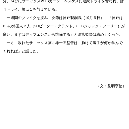
分、34分にサニックスWTBカーン・ヘスケスに連続トライを奪われ、計
４トライ、勝点１を与えている。
一週間のブレイクを挟み、次節は神戸製鋼戦（10月６日）。「神戸は
BKの外国人２人（SOピーター・グラント、CTBジャック・フーリー）が
良い。まずはディフェンスから準備する」と清宮監督は締めくくった。
一方、敗れたサニックス藤井雄一郎監督は「負けて選手が何か学んで
くれれば」と話した。
（文・見明亨徳）