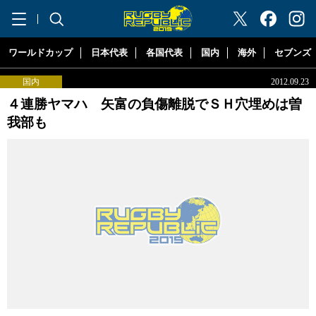
"ラグビーリパブリック"
ワールドカップ
日本代表
各国代表
国内
海外
セブンズ
国内
2012.09.23
４連勝ヤマハ 矢富の負傷離脱でＳＨ穴埋めは曽
我部も