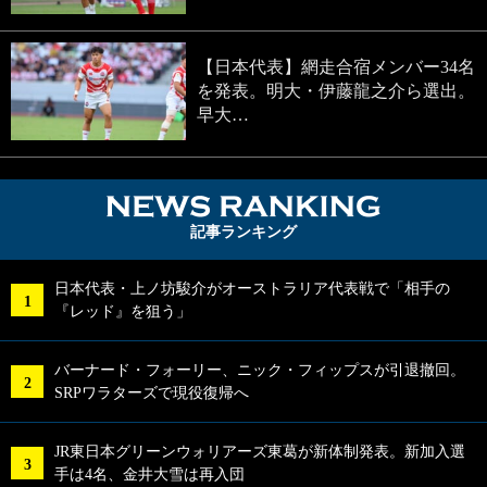
【日本代表】網走合宿メンバー34名
を発表。明大・伊藤龍之介ら選出。
早大…
NEWS RA
記事ランキング
日本代表・上ノ坊駿介がオーストラリア代表戦で「相手の
『レッド』を狙う」
バーナード・フォーリー、ニック・フィップスが引退撤回。
SRPワラターズで現役復帰へ
JR東日本グリーンウォリアーズ東葛が新体制発表。新加入選
手は4名、金井大雪は再入団