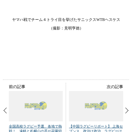
ヤマハ戦でチーム４トライ目を挙げたサニックスWTBヘスケス
（撮影：見明亨徳）
前の記事
次の記事
全国高校ラグビー予選、各地で熱
【中国ラグビーリポート】 上海セ
戦！ 遠軽と札幌山の手が花園切
ブンス 政治は政治、ラグビーは