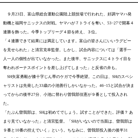
９月23日、富山県総合運動公園陸上競技場で行われた、好調ヤマハ発
動機と福岡サニックスの対戦。ヤマハが７トライを奪い、53−27で開幕４
連勝を飾った。今季トップリーグ４節を終え、３位。
「４連勝できて結果には満足しています。富山の皆さんにいいラグビー
を見せられた」と清宮克幸監督。しかし、試合内容については「選手一
人一人の個性が出ていなかった。また後半、サニックスに４トライ目を
奪われボーナスポイントを差し上げてしまった」と反省の弁も。
SH矢富勇毅が膝十字じん帯のケガで今季絶望。この日は、SHのスペシ
ャリストは先発した33歳の小池善行しかいなかった。46−15と試合が決ま
ってからの後半27分、小池に替わり曽我部佳憲が９番として投入され
た。
「たぶん曽我部は、SHは初めてでしょう。試すことができた。評価？ あ
まり見ていなかった」と清宮監督。「SHがいないので当面は、曽我部は
９番と10番の控えでいく」という。ちなみに、曽我部投入後の後半31