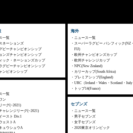
表
海外
ス一覧
ニュース一覧
スネーションズ
スーパーラグビー パシフィック(NZ
グビーチャンピオンシップ
FIJ)
ョンズチャンピオンシップ
欧州チャンピオンズカップ
ィック・ネーションズカップ
欧州チャレンジカップ
ラグビーチャンピオンシップ
NPC(New Zealand)
ャンピオンシップ
カリーカップ(South Africa)
プレミアシップ(England)
URC（Ireland・Wales・Scotland・Ita
トップ14(France)
ス一覧
ワン
セブンズ
ーグ(~2021)
ャレンジリーグ(~2021)
ニュース一覧
ースト Div.1
男子セブンズ
ウェストA
女子セブンズ
キュウシュウA
2020東京オリンピック