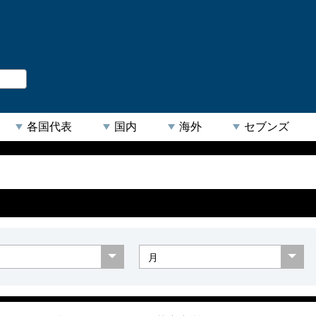
。
閉じる
各国代表
国内
海外
セブンズ
【人気キーワード】