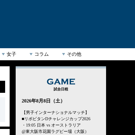
女子
コラム
その他
GAME
試合日程
2026年8月8日（土）
【男子インターナショナルマッチ】
■リポビタンDチャレンジカップ2026
・19:05 日本 vs オーストラリア
@東大阪市花園ラグビー場（大阪）