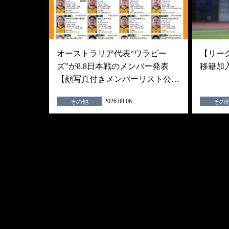
オーストラリア代表“ワラビー
【リーグ
ズ”が8.8日本戦のメンバー発表
移籍加
【顔写真付きメンバーリスト公…
2026.08.06
その他
その