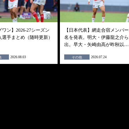
ワン】2026-27シーズン
【日本代表】網走合宿メンバー3
入選手まとめ（随時更新）
名を発表。明大・伊藤龍之介ら
出。早大・矢崎由高が昨秋以…
2026.08.03
2026.07.24
他
その他