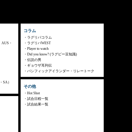
コラム
ラグリパコラム
・AUS・
ラグリパWEST
Player to watch
Did you know? (ラグビー豆知識)
伝説の男
ギョウザ耳列伝
パシフィックアイランダー・リレートーク
ly・SA）
その他
Hot Shot
試合日程一覧
試合結果一覧