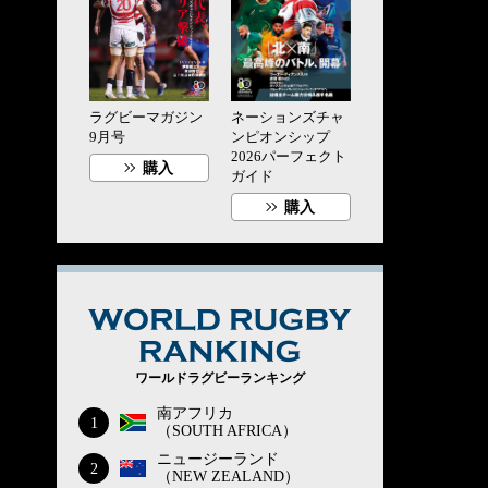
ラグビーマガジン
ネーションズチャ
9月号
ンピオンシップ
2026パーフェクト
購入
ガイド
購入
WORLD RUG
ワールドラグビーランキング
南アフリカ
1
（SOUTH AFRICA）
ニュージーランド
2
（NEW ZEALAND）