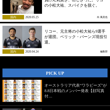
の小松大祐、スパイクを脱ぐ。
国内
2020.05.25
向 風見也
リコー、元主将の小松大祐ら9選手
が退団。ベリック・バーンズ現役引
退。
国内
2020.04.24
編集部
PICK UP
オーストラリア代表“ワラビーズ”が
8.8日本戦のメンバー発表【顔写真
付…