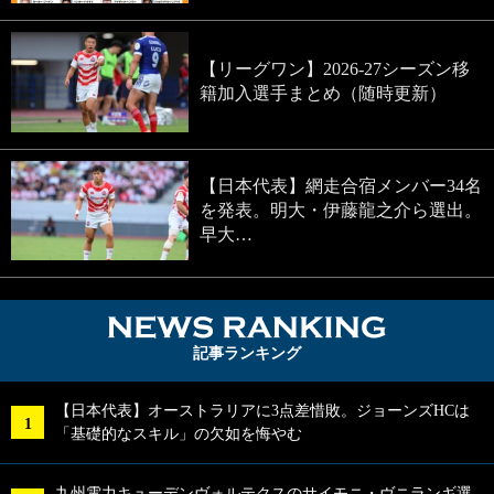
【リーグワン】2026-27シーズン移
籍加入選手まとめ（随時更新）
【日本代表】網走合宿メンバー34名
を発表。明大・伊藤龍之介ら選出。
早大…
NEWS RA
記事ランキング
【日本代表】オーストラリアに3点差惜敗。ジョーンズHCは
「基礎的なスキル」の欠如を悔やむ
九州電力キューデンヴォルテクスのサイモニ・ヴニランギ選