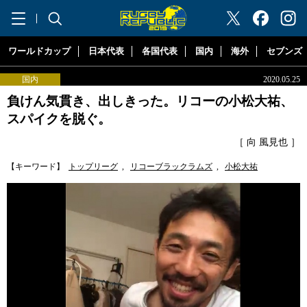
"ラグビーリパブリック"
ワールドカップ
日本代表
各国代表
国内
海外
セブンズ
国内
2020.05.25
負けん気貫き、出しきった。リコーの小松大祐、
スパイクを脱ぐ。
［ 向 風見也 ］
【キーワード】
トップリーグ
,
リコーブラックラムズ
,
小松大祐