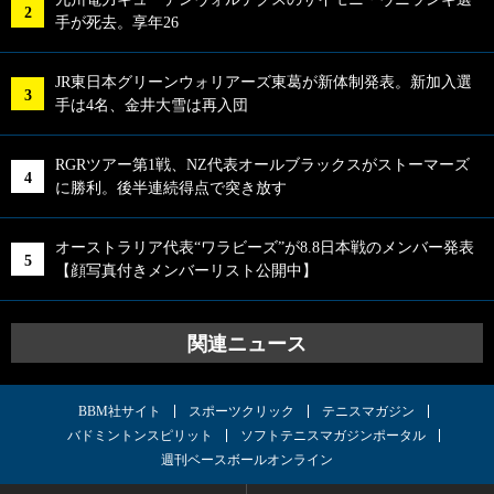
手が死去。享年26
JR東日本グリーンウォリアーズ東葛が新体制発表。新加入選
手は4名、金井大雪は再入団
RGRツアー第1戦、NZ代表オールブラックスがストーマーズ
に勝利。後半連続得点で突き放す
オーストラリア代表“ワラビーズ”が8.8日本戦のメンバー発表
【顔写真付きメンバーリスト公開中】
関連ニュース
BBM社サイト
スポーツクリック
テニスマガジン
バドミントンスピリット
ソフトテニスマガジンポータル
週刊ベースボールオンライン