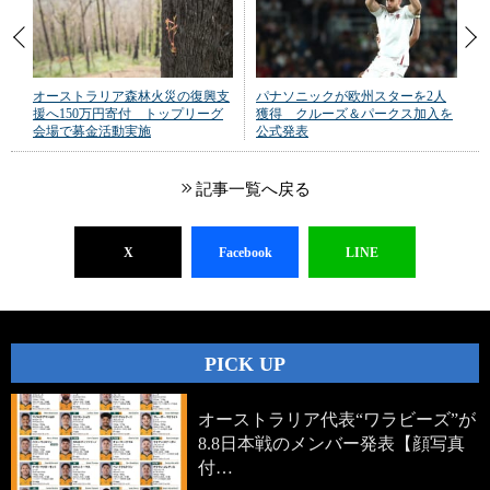
オーストラリア森林火災の復興支
パナソニックが欧州スターを2人
援へ150万円寄付 トップリーグ
獲得 クルーズ＆パークス加入を
会場で募金活動実施
公式発表
記事一覧へ戻る
X
Facebook
LINE
PICK UP
オーストラリア代表“ワラビーズ”が
8.8日本戦のメンバー発表【顔写真
付…