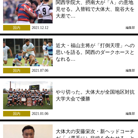
関西学院大、摂南大が「A」の意地
見せる。入替戦で大体大、龍谷大を
大差で…
国内
2021.12.12
編集部
近大・福山主将が「打倒天理」への
思いを語る。関西のダークホースと
なれる…
国内
2021.07.06
編集部
やり切った。大体大が全国地区対抗
大学大会で優勝
国内
2021.01.06
編集部
大体大の安藤栄次・新ヘッドコーチ