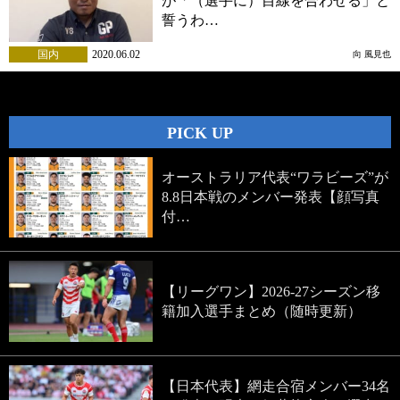
が「（選手に）目線を合わせる」と
誓うわ…
国内
2020.06.02
向 風見也
PICK UP
オーストラリア代表“ワラビーズ”が
8.8日本戦のメンバー発表【顔写真
付…
【リーグワン】2026-27シーズン移
籍加入選手まとめ（随時更新）
【日本代表】網走合宿メンバー34名