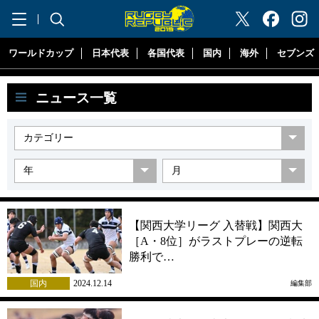
"ラグビーリパブリック"
ワールドカップ
日本代表
各国代表
国内
海外
セブンズ
ニュース一覧
【関西大学リーグ 入替戦】関西大
［A・8位］がラストプレーの逆転
勝利で…
国内
2024.12.14
編集部