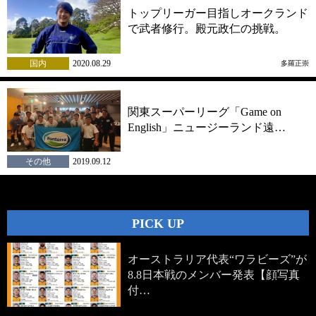
トップリーガー目指しオークランド
で武者修行。殿元政仁の挑戦。
国内
2020.08.29
多羅正崇
関東スーパーリーグ「Game on
English」ニュージーランド遠…
その他
2019.09.12
PICK UP
オーストラリア代表“ワラビーズ”が
8.8日本戦のメンバー発表【顔写真
付…