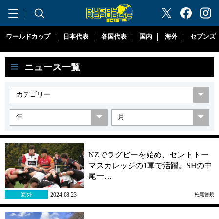
"ラグビーリパブリック"
ワールドカップ
日本代表
各国代表
国内
海外
セブンズ
ニュース一覧
NZでラグビーを始め、セントトー
マスカレッジの1軍で活躍。SHの中
尾一…
海外
2024.08.23
松尾智規