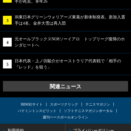
手が死去。享年26
JR東日本グリーンウォリアーズ東葛が新体制発表。新加入選
手は4名、金井大雪は再入団
元オールブラックスNO8ソーイアロ トップリーグ復帰のホ
ンダヒートへ
日本代表・上ノ坊駿介がオーストラリア代表戦で「相手の
『レッド』を狙う」
関連ニュース
BBM社サイト
スポーツクリック
テニスマガジン
バドミントンスピリット
ソフトテニスマガジンポータル
週刊ベースボールオンライン
利用規約
プライバシーポリシー