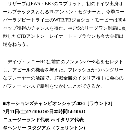
リザーブはFW5：BK3のスプリット。初のドイツ出身オ
ールブラックスとなるFLアントン・セグナーと、今季スー
パーラグビートライ王のWTB/FBジョシュ・モービーは初キ
ャップ獲得のチャンスを得た。神戸Sのリーグワン制覇に貢
献したCTBアントン・レイナート＝ブラウンも今大会初出
場をねらう。
デイヴ・レニーHCは前節のノンメンバー8名をセレクト
し、アピールの機会を与えた。フレッシュかつハングリー
なプレーヤーの活躍で、17戦全勝のイタリア相手に会心の
パフォーマンスで勝利をつかむことができるか。
■ネーションズチャンピオンシップ2026［ラウンド2］
7月11日(土)17:10KO※日本時間14:10KO
ニュージーランド代表 vs イタリア代表
＠ヘンリー スタジアム（ウェリントン）