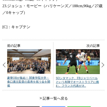
23.ジョシュ・モービー（ハリケーンズ／188cm,96kg／27歳
／0キャップ）
[C]：キャプテン
前の記事
次の記事
豪華OBが集結！ 関東学院大学・
SOンタマック、FBジャリベール
春口廣元監督の喜寿を祝う会を開
という布陣でオーストラリアに挑
催
む。フランス代表がネ..
記事一覧へ戻る