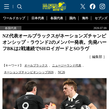
"ラグビーリパブリック"
ワールドカップ
日本代表
各国代表
国内
海外
セブンズ
各国代表
2026.07.09
NZ代表オールブラックスがネーションズチャンピ
オンシップ・ラウンド2のメンバー発表。先発ハー
フBKは2戦連続でSHロイガードとSOラヴ
［ 編集部 ］
【キーワード】
オールブラックス
,
ニュージーランド代表
,
ネーションズチャンピオンシップ2026
,
NC26