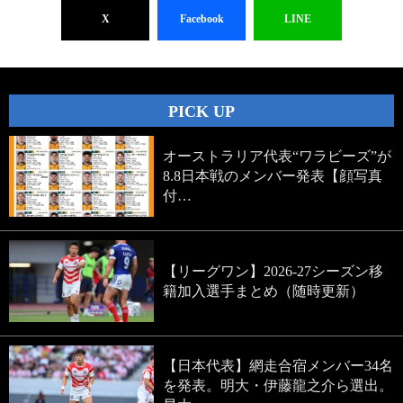
X
Facebook
LINE
PICK UP
オーストラリア代表“ワラビーズ”が
8.8日本戦のメンバー発表【顔写真
付…
【リーグワン】2026-27シーズン移
籍加入選手まとめ（随時更新）
【日本代表】網走合宿メンバー34名
を発表。明大・伊藤龍之介ら選出。