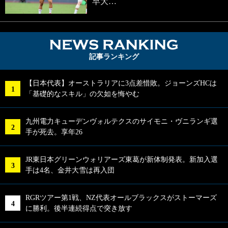
早大…
NEWS RA
記事ランキング
【日本代表】オーストラリアに3点差惜敗。ジョーンズHCは
「基礎的なスキル」の欠如を悔やむ
九州電力キューデンヴォルテクスのサイモニ・ヴニランギ選
手が死去。享年26
JR東日本グリーンウォリアーズ東葛が新体制発表。新加入選
手は4名、金井大雪は再入団
RGRツアー第1戦、NZ代表オールブラックスがストーマーズ
に勝利。後半連続得点で突き放す