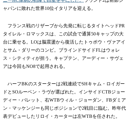
ニーHC体制の初陣で白星を手にした。
ラウンド2は前節ジ
ャパンに敗れた世界10位イタリアを迎える。
フランス戦のリザーブから先発に転じるタイトヘッドPR
タイレル・ロマックスは、この試合で通算50キャップの大
台に乗せる。LOは脳震盪から復活したトゥポウ・ヴァアイ
とサム・ダリーのコンビ。ブラインドサイドFLはウォレ
ス・シティティが担う。キャプテン、アーディー・サヴェ
アは今回もNO8で起用される。
ハーフBKのスターターは2戦連続でSHキャム・ロイガー
ドとSOルーベン・ラヴが選ばれた。インサイドCTBジョー
ディー・バレット、右WTBウィル・ジョーダン、FBダミア
ン・マッケンジーも同じポジションで2戦目に臨む。昨年代
表デビューしたリロイ・カーターは左WTBを任された。