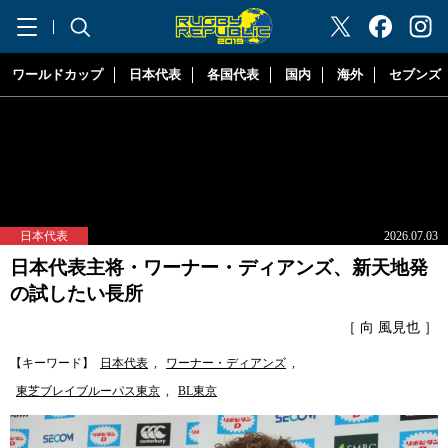
"ラグビーリパブリック"
ワールドカップ
日本代表
各国代表
国内
海外
セブンズ
日本代表
2026.07.03
日本代表主将・ワーナー・ディアンズ、新天地発
の試したい長所
［ 向 風見也 ］
【キーワード】
日本代表
,
ワーナー・ディアンズ
,
東芝ブレイブルーパス東京
,
BL東京