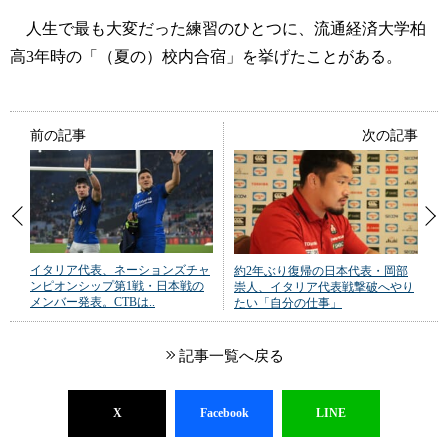
人生で最も大変だった練習のひとつに、流通経済大学柏
高3年時の「（夏の）校内合宿」を挙げたことがある。
前の記事
次の記事
イタリア代表、ネーションズチャ
約2年ぶり復帰の日本代表・岡部
ンピオンシップ第1戦・日本戦の
崇人、イタリア代表戦撃破へやり
メンバー発表。CTBは..
たい「自分の仕事」
記事一覧へ戻る
X
Facebook
LINE