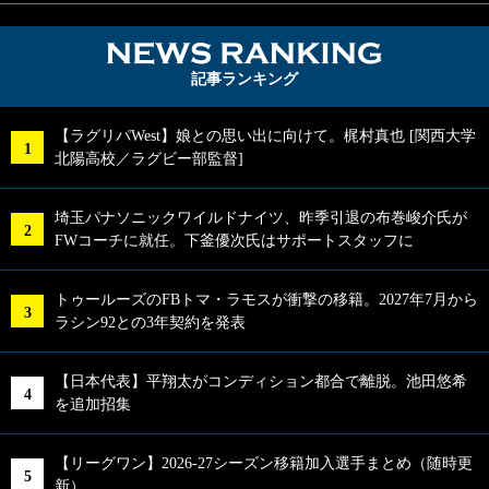
NEWS RA
記事ランキング
【ラグリパWest】娘との思い出に向けて。梶村真也 [関西大学
北陽高校／ラグビー部監督]
埼玉パナソニックワイルドナイツ、昨季引退の布巻峻介氏が
FWコーチに就任。下釜優次氏はサポートスタッフに
トゥールーズのFBトマ・ラモスが衝撃の移籍。2027年7月から
ラシン92との3年契約を発表
【日本代表】平翔太がコンディション都合で離脱。池田悠希
を追加招集
【リーグワン】2026-27シーズン移籍加入選手まとめ（随時更
新）