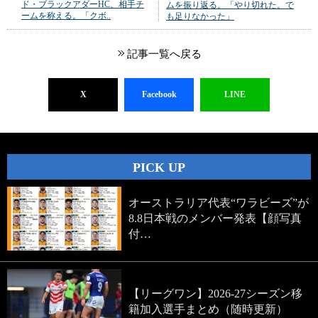
ド・ブラックアダーHC、相手チ
ムを振り返る。「やり切れた。で
ームを称える。「クボ..
も足りなかった」
記事一覧へ戻る
X
Facebook
LINE
PICK UP
オーストラリア代表“ワラビーズ”が
8.8日本戦のメンバー発表【顔写真
付…
【リーグワン】2026-27シーズン移
籍加入選手まとめ（随時更新）