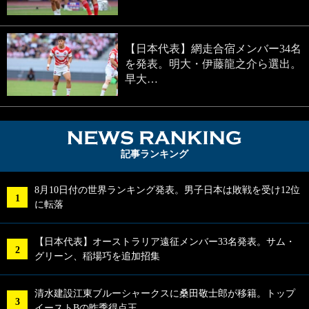
【日本代表】網走合宿メンバー34名
を発表。明大・伊藤龍之介ら選出。
早大…
NEWS RA
記事ランキング
8月10日付の世界ランキング発表。男子日本は敗戦を受け12位
に転落
【日本代表】オーストラリア遠征メンバー33名発表。サム・
グリーン、稲場巧を追加招集
清水建設江東ブルーシャークスに桑田敬士郎が移籍。トップ
イーストBの昨季得点王