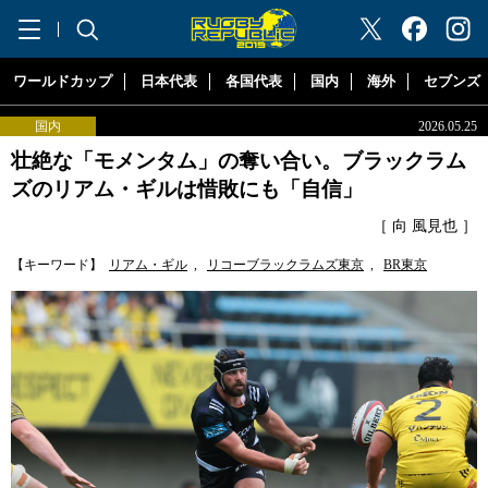
"ラグビーリパブリック"
ワールドカップ
日本代表
各国代表
国内
海外
セブンズ
国内
2026.05.25
壮絶な「モメンタム」の奪い合い。ブラックラム
ズのリアム・ギルは惜敗にも「自信」
［ 向 風見也 ］
【キーワード】
リアム・ギル
,
リコーブラックラムズ東京
,
BR東京