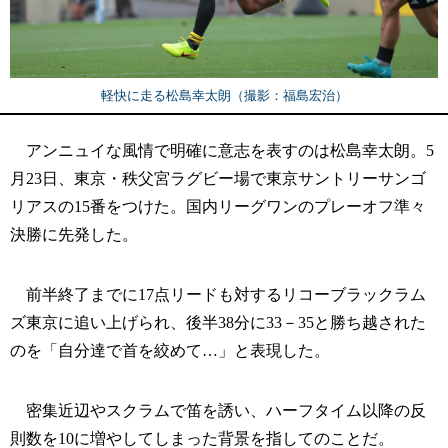
軽快に走る松島幸太朗（撮影：福島宏治）
アンニュイな風情で明確に意志を表すのは松島幸太朗。5
月23日、東京・秩父宮ラグビー場で東京サントリーサンゴ
リアスの15番をつけた。国内リーグワンのプレーオフ準々
決勝に先発した。
前半終了までに17点リードも対するリコーブラックラム
ズ東京に追い上げられ、後半38分に33－35と勝ち越された
のを「自分達で首を絞めて…」と表現した。
密集近辺やスクラムで笛を誘い、ハーフタイム以降の反
則数を10に増やしてしまった背景を指してのことだ。