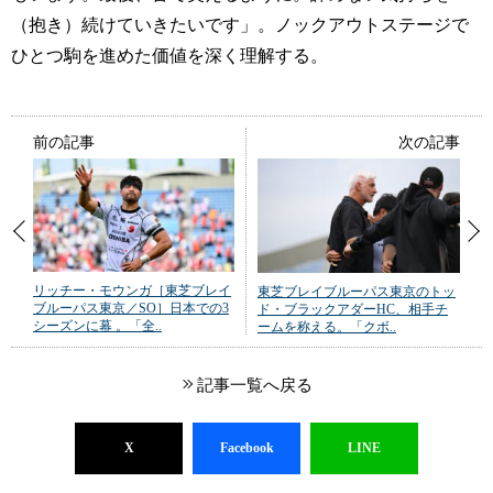
（抱き）続けていきたいです」。ノックアウトステージで
ひとつ駒を進めた価値を深く理解する。
前の記事
次の記事
リッチー・モウンガ［東芝ブレイ
東芝ブレイブルーパス東京のトッ
ブルーパス東京／SO］日本での3
ド・ブラックアダーHC、相手チ
シーズンに幕 。「全..
ームを称える。「クボ..
記事一覧へ戻る
X
Facebook
LINE