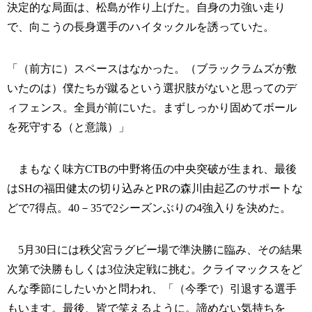
決定的な局面は、松島が作り上げた。自身の力強い走り
で、向こうの長身選手のハイタックルを誘っていた。
「（前方に）スペースはなかった。（ブラックラムズが敷
いたのは）僕たちが蹴るという選択肢がないと思ってのデ
ィフェンス。全員が前にいた。まずしっかり固めてボール
を死守する（と意識）」
まもなく味方CTBの中野将伍の中央突破が生まれ、最後
はSHの福田健太の切り込みとPRの森川由起乙のサポートな
どで7得点。40－35で2シーズンぶりの4強入りを決めた。
5月30日には秩父宮ラグビー場で準決勝に臨み、その結果
次第で決勝もしくは3位決定戦に挑む。クライマックスをど
んな季節にしたいかと問われ、「（今季で）引退する選手
もいます。最後、皆で笑えるように。諦めない気持ちを