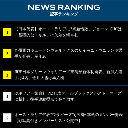
NEWS RA
記事ランキング
【日本代表】オーストラリアに3点差惜敗。ジョーンズHCは
「基礎的なスキル」の欠如を悔やむ
九州電力キューデンヴォルテクスのサイモニ・ヴニランギ選
手が死去。享年26
JR東日本グリーンウォリアーズ東葛が新体制発表。新加入選
手は4名、金井大雪は再入団
RGRツアー第1戦、NZ代表オールブラックスがストーマーズ
に勝利。後半連続得点で突き放す
オーストラリア代表“ワラビーズ”が8.8日本戦のメンバー発表
【顔写真付きメンバーリスト公開中】