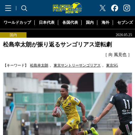
"ラグビーリパブリック"
ワールドカップ
日本代表
各国代表
国内
海外
セブンズ
国内
2026.05.25
松島幸太朗が振り返るサンゴリアス逆転劇
［ 向 風見也 ］
【キーワード】
松島幸太朗
,
東京サントリーサンゴリアス
,
東京SG