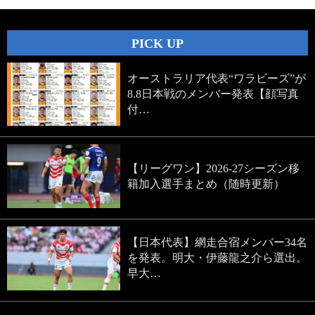
PICK UP
オーストラリア代表“ワラビーズ”が
8.8日本戦のメンバー発表【顔写真
付…
【リーグワン】2026-27シーズン移
籍加入選手まとめ（随時更新）
【日本代表】網走合宿メンバー34名
を発表。明大・伊藤龍之介ら選出。
早大…