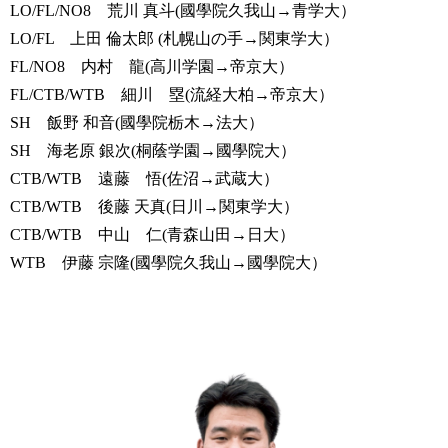
LO/FL/NO8 荒川 真斗(國學院久我山→青学大）
LO/FL 上田 倫太郎 (札幌山の手→関東学大）
FL/NO8 内村 龍(高川学園→帝京大）
FL/CTB/WTB 細川 塁(流経大柏→帝京大）
SH 飯野 和音(國學院栃木→法大）
SH 海老原 銀次(桐蔭学園→國學院大）
CTB/WTB 遠藤 悟(佐沼→武蔵大）
CTB/WTB 後藤 天真(日川→関東学大）
CTB/WTB 中山 仁(青森山田→日大）
WTB 伊藤 宗隆(國學院久我山→國學院大）