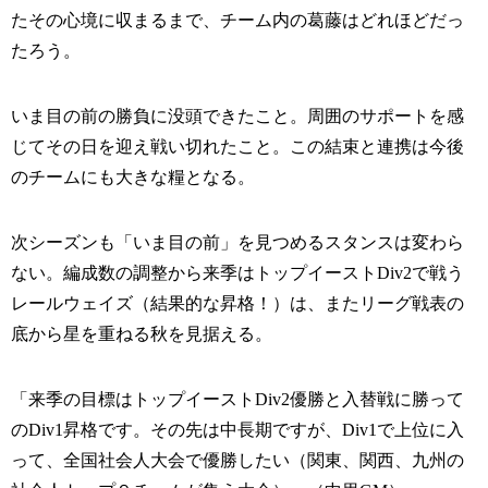
たその心境に収まるまで、チーム内の葛藤はどれほどだっ
たろう。
いま目の前の勝負に没頭できたこと。周囲のサポートを感
じてその日を迎え戦い切れたこと。この結束と連携は今後
のチームにも大きな糧となる。
次シーズンも「いま目の前」を見つめるスタンスは変わら
ない。編成数の調整から来季はトップイーストDiv2で戦う
レールウェイズ（結果的な昇格！）は、またリーグ戦表の
底から星を重ねる秋を見据える。
「来季の目標はトップイーストDiv2優勝と入替戦に勝って
のDiv1昇格です。その先は中長期ですが、Div1で上位に入
って、全国社会人大会で優勝したい（関東、関西、九州の