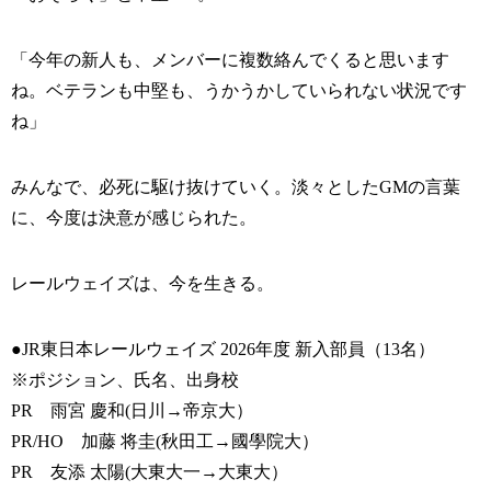
「今年の新人も、メンバーに複数絡んでくると思います
ね。ベテランも中堅も、うかうかしていられない状況です
ね」
みんなで、必死に駆け抜けていく。淡々としたGMの言葉
に、今度は決意が感じられた。
レールウェイズは、今を生きる。
●JR東日本レールウェイズ 2026年度 新入部員（13名）
※ポジション、氏名、出身校
PR 雨宮 慶和(日川→帝京大）
PR/HO 加藤 将圭(秋田工→國學院大）
PR 友添 太陽(大東大一→大東大）