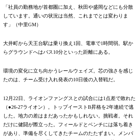
「社員の勤務地が首都圏に加え、秋田や盛岡などにも分散
しています。通いの状況は当然、これまでとは変わりま
す」（中里GM）
大井町から天王台駅は乗り換え1回、電車で1時間弱。駅か
らグラウンドへはバス10分といった距離にある。
環境の変化に立ち向かうレールウェイズ。芯の強さを感じ
たのは、チーム受け入れ発表の10日後の入替戦だ。
12月22日、ライオンファングスとの試合には1点差で敗れた
（●26-27ライオン）。トップイーストB昇格を2年連続で逃
した。地力の差はまだあったかもしれない。挑戦者。それ
だけに健闘が際立った。フィールドとベンチには落ち着き
があり、準備を尽くしてきたチームのたたずまい。メンバ