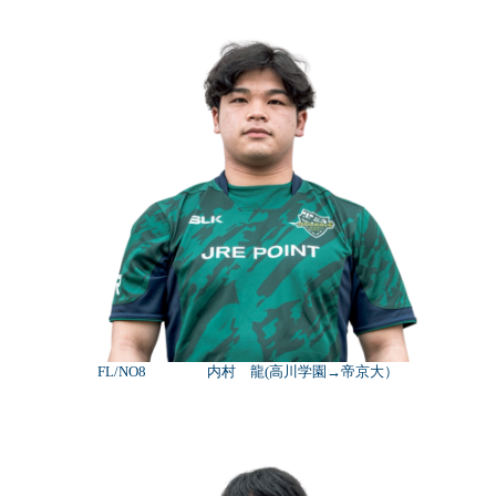
FL/NO8 内村 龍(高川学園→帝京大）