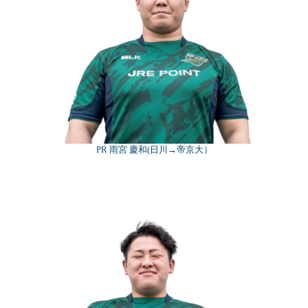
PR 雨宮 慶和(日川→帝京大）