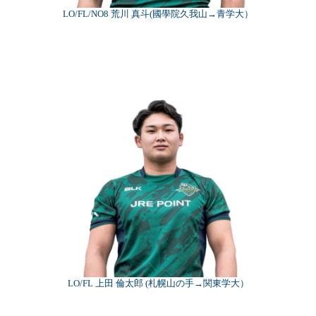
LO/FL/NO8 荒川 真斗(國學院久我山→青学大）
LO/FL 上田 倫太郎 (札幌山の手→関東学大）