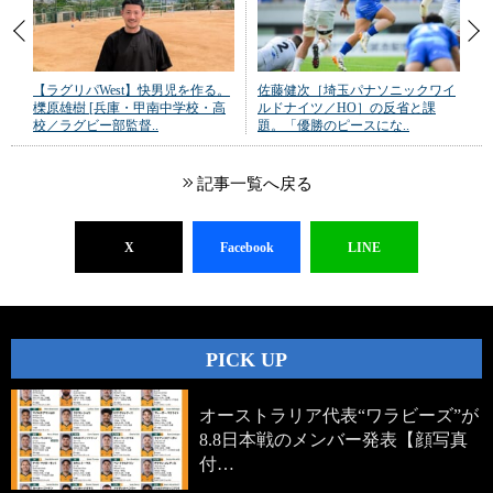
【ラグリパWest】快男児を作る。
佐藤健次［埼玉パナソニックワイ
櫟原雄樹 [兵庫・甲南中学校・高
ルドナイツ／HO］の反省と課
校／ラグビー部監督..
題。「優勝のピースにな..
記事一覧へ戻る
X
Facebook
LINE
PICK UP
オーストラリア代表“ワラビーズ”が
8.8日本戦のメンバー発表【顔写真
付…