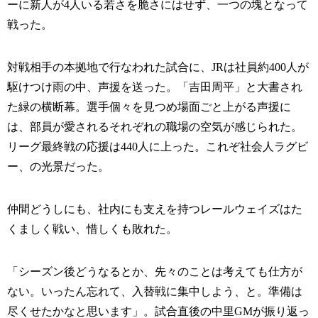
ーに新人が4人いる若さを脆さにはせず、一つの塊となって
戦った。
対戦相手の本拠地で行なわれた試合に、JRは社員約400人が
駆けつけ雨の中、声援を送った。「吉田周平」と大書され
た緑の横断幕。選手個々を見つめ場面ごと上がる声援に
は、部員が愛されるそれぞれの職場の空気が感じられた。
リーグ最終戦の応援は440人に上った。これぞ社会人ラグビ
ー、の光景だった。
仲間どうしにも、社内にも支えを持つレールウェイズはた
くましく戦い、惜しくも敗れた。
「シーズン後どうなるとか、先々のことは考えても仕方が
ない。いったん忘れて、入替戦に集中しよう、と。準備は
尽くせたかなと思います」。試合直後の中里GMが振り返っ