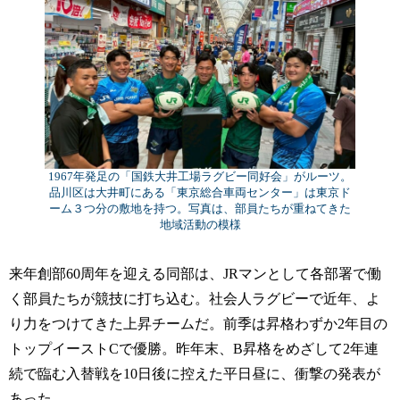
1967年発足の「国鉄大井工場ラグビー同好会」がルーツ。
品川区は大井町にある「東京総合車両センター」は東京ド
ーム３つ分の敷地を持つ。写真は、部員たちが重ねてきた
地域活動の模様
来年創部60周年を迎える同部は、JRマンとして各部署で働
く部員たちが競技に打ち込む。社会人ラグビーで近年、よ
り力をつけてきた上昇チームだ。前季は昇格わずか2年目の
トップイーストCで優勝。昨年末、B昇格をめざして2年連
続で臨む入替戦を10日後に控えた平日昼に、衝撃の発表が
あった。