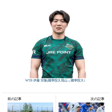
WTB 伊藤 宗隆(國學院久我山→國學院大）
前の記事
次の記事