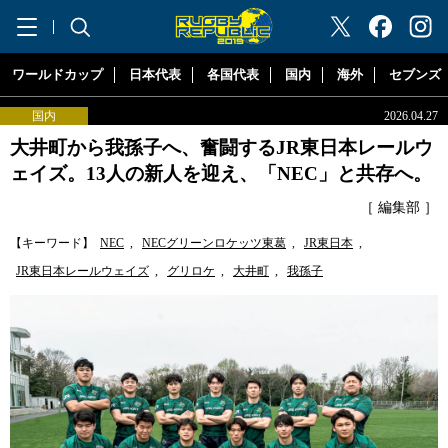
"ラグビーリパブリック"
ワールドカップ
日本代表
各国代表
国内
海外
セブンズ
国内
2026.04.27
大井町から我孫子へ、奮闘するJR東日本レールウ
ェイズ。13人の新人を迎え、「NEC」と共存へ。
［ 編集部 ］
【キーワード】
NEC
,
NECグリーンロケッツ東葛
,
JR東日本
,
JR東日本レールウェイズ
,
グリロケ
,
大井町
,
我孫子