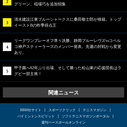
グリーン、稲場巧を追加招集
清水建設江東ブルーシャークスに桑田敬士郎が移籍。トップ
イーストBの昨季得点王
リーグワンプレーオフ準々決勝、静岡ブルーレヴズvsコベル
コ神戸スティーラーズのメンバー発表。先週の対戦から変更
あり。
甲子園へ82年ぶり出場、そして勝った松山東の応援団長はラ
グビー部主将！
関連ニュース
BBM社サイト
スポーツクリック
テニスマガジン
バドミントンスピリット
ソフトテニスマガジンポータル
週刊ベースボールオンライン