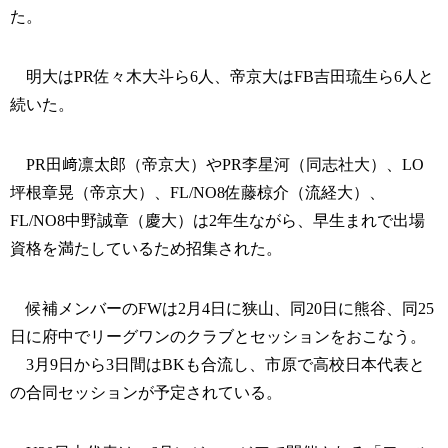
た。
明大はPR佐々木大斗ら6人、帝京大はFB吉田琉生ら6人と
続いた。
PR田﨑凛太郎（帝京大）やPR李星河（同志社大）、LO
坪根章晃（帝京大）、FL/NO8佐藤椋介（流経大）、
FL/NO8中野誠章（慶大）は2年生ながら、早生まれで出場
資格を満たしているため招集された。
候補メンバーのFWは2月4日に狭山、同20日に熊谷、同25
日に府中でリーグワンのクラブとセッションをおこなう。
3月9日から3日間はBKも合流し、市原で高校日本代表と
の合同セッションが予定されている。