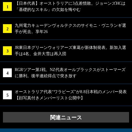
【日本代表】オーストラリアに3点差惜敗。ジョーンズHCは
「基礎的なスキル」の欠如を悔やむ
九州電力キューデンヴォルテクスのサイモニ・ヴニランギ選
手が死去。享年26
JR東日本グリーンウォリアーズ東葛が新体制発表。新加入選
手は4名、金井大雪は再入団
RGRツアー第1戦、NZ代表オールブラックスがストーマーズ
に勝利。後半連続得点で突き放す
オーストラリア代表“ワラビーズ”が8.8日本戦のメンバー発表
【顔写真付きメンバーリスト公開中】
関連ニュース