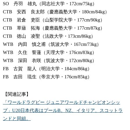
SO 丹羽 雄丸（同志社大学・172cm/75kg）
CTB 安西 良太郎（慶應義塾大学・180cm/84kg）
CTB 岩倉 吏臣（山梨学院大学・177cm/90kg）
CTB 草薙 拓海（慶應義塾大学・177cm/87kg）
CTB 徳山 凌聖（法政大学・173cm/86kg）
WTB 内田 慎之甫（筑波大学・167cm/73kg）
WTB 久住 誓蓮（天理大学・176cm/83kg）
WTB 深田 衣咲（筑波大学・172cm/80kg）
FB 古賀 龍人（明治大学・184cm/86kg）
FB 吉田 琉生（帝京大学・176cm/85kg）
【関連記事】
「ワールドラグビー ジュニアワールドチャンピオンシッ
プ」U20日本代表はプールB。NZ、イタリア、スコットラ
ンドと同組。