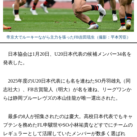
帝京大でルーキーながら主力を張ったFB吉田琉生（撮影：平本芳臣）
日本協会は1月20日、U20日本代表の候補メンバー34名を
発表した。
2025年度のU20日本代表にも名を連ねたSO丹羽雄丸（同
志社大）、FB古賀龍人（明大）が名を連ね、リーグワンか
らは静岡ブルーレヴズの本山佳龍が唯一選出された。
最多の8人が招集されたのは慶大。高校日本代表でもキャ
プテンを務めたFL申驥世やSO小林祐貴などすでにチームの
レギュラーとして活躍していたメンバーが数多く選ばれ