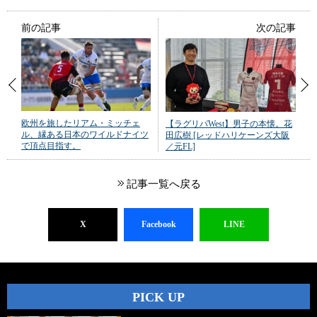
前の記事
次の記事
欧州を旅したリアム・ミッチェ
【ラグリパWest】男子の本懐。花
ル、縁ある日本のワイルドナイツ
田広樹 [レッドハリケーンズ大阪
で頂点目指す。
／元FL]
記事一覧へ戻る
X
Facebook
LINE
PICK UP