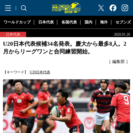
"ラグビーリパブリック"
ワールドカップ
日本代表
各国代表
国内
海外
セブンズ
日本代表
2026.01.20
U20日本代表候補34名発表。慶大から最多8人。2
月からリーグワンと合同練習開始。
［ 編集部 ］
【キーワード】
U20日本代表