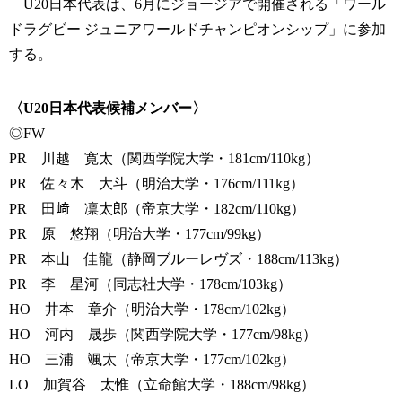
U20日本代表は、6月にジョージアで開催される「ワール
ドラグビー ジュニアワールドチャンピオンシップ」に参加
する。
〈U20日本代表候補メンバー〉
◎FW
PR 川越 寛太（関西学院大学・181cm/110kg）
PR 佐々木 大斗（明治大学・176cm/111kg）
PR 田﨑 凛太郎（帝京大学・182cm/110kg）
PR 原 悠翔（明治大学・177cm/99kg）
PR 本山 佳龍（静岡ブルーレヴズ・188cm/113kg）
PR 李 星河（同志社大学・178cm/103kg）
HO 井本 章介（明治大学・178cm/102kg）
HO 河内 晟歩（関西学院大学・177cm/98kg）
HO 三浦 颯太（帝京大学・177cm/102kg）
LO 加賀谷 太惟（立命館大学・188cm/98kg）