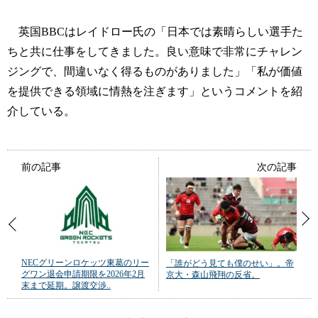
英国BBCはレイドロー氏の「日本では素晴らしい選手た
ちと共に仕事をしてきました。良い意味で非常にチャレン
ジングで、間違いなく得るものがありました」「私が価値
を提供できる領域に情熱を注ぎます」というコメントを紹
介している。
前の記事
次の記事
NECグリーンロケッツ東葛のリー
「誰がどう見ても僕のせい」。帝
グワン退会申請期限を2026年2月
京大・森山飛翔の反省。
末まで延期。譲渡交渉..