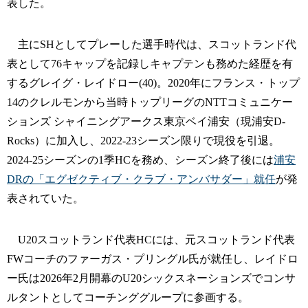
表した。
主にSHとしてプレーした選手時代は、スコットランド代
表として76キャップを記録しキャプテンも務めた経歴を有
するグレイグ・レイドロー(40)。2020年にフランス・トップ
14のクレルモンから当時トップリーグのNTTコミュニケー
ションズ シャイニングアークス東京ベイ浦安（現浦安D-
Rocks）に加入し、2022-23シーズン限りで現役を引退。
2024-25シーズンの1季HCを務め、シーズン終了後には
浦安
DRの「エグゼクティブ・クラブ・アンバサダー」就任
が発
表されていた。
U20スコットランド代表HCには、元スコットランド代表
FWコーチのファーガス・プリングル氏が就任し、レイドロ
ー氏は2026年2月開幕のU20シックスネーションズでコンサ
ルタントとしてコーチンググループに参画する。