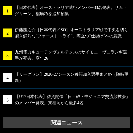
【日本代表】オーストラリア遠征メンバー33名発表。サム・
グリーン、稲場巧を追加招集
伊藤龍之介［日本代表／SO］オーストラリア戦で中央を切り
裂き鮮烈な“ファーストトライ”。際立つ“仕掛け”への意識
九州電力キューデンヴォルテクスのサイモニ・ヴニランギ選
手が死去。享年26
【リーグワン】2026-27シーズン移籍加入選手まとめ（随時更
新）
【U17日本代表】佐賀開催「日・韓・中ジュニア交流競技会」
のメンバー発表。東福岡から最多4名
関連ニュース