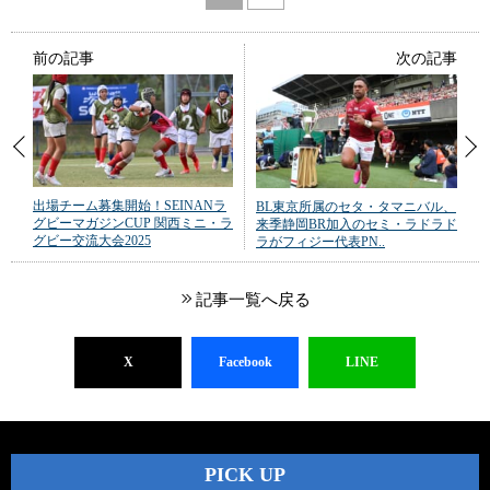
前の記事
次の記事
出場チーム募集開始！SEINANラ
BL東京所属のセタ・タマニバル、
グビーマガジンCUP 関西ミニ・ラ
来季静岡BR加入のセミ・ラドラド
グビー交流大会2025
ラがフィジー代表PN..
記事一覧へ戻る
X
Facebook
LINE
PICK UP