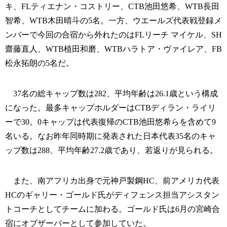
キ、FLティエナン・コストリー、CTB池田悠希、WTB長田
智希、WTB木田晴斗の5名。一方、ウエールズ代表戦登録メ
ンバーで今回の合宿から外れたのはFLリーチ マイケル、SH
齋藤直人、WTB植田和磨、WTBハラトア・ヴァイレア、FB
松永拓朗の5名だ。
37名の総キャップ数は282、平均年齢は26.1歳という構成
になった。最多キャップホルダーはCTBディラン・ライリ
ーで30。0キャップは代表復帰のCTB池田悠希らを含めて9
名いる。なお昨年同時期に発表された日本代表35名のキャ
ップ数は288、平均年齢27.2歳であり、若返りが見られる。
また、南アフリカ出身で元神戸製鋼HC、前アメリカ代表
HCのギャリー・ゴールド氏がディフェンス担当アシスタン
トコーチとしてチームに加わる。ゴールド氏は6月の宮崎合
宿にオブザーバーとして参加していた。