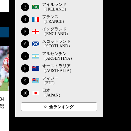
アイルランド
3
（IRELAND）
フランス
4
（FRANCE）
イングランド
5
（ENGLAND）
スコットランド
6
（SCOTLAND）
アルゼンチン
7
（ARGENTINA）
オーストラリア
8
（AUSTRALIA）
フィジー
9
（FIJI）
日本
10
（JAPAN）
4
選
全ランキング