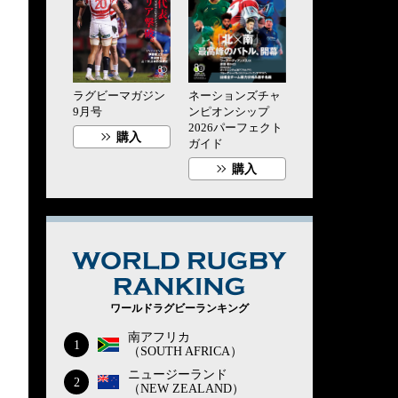
ラグビーマガジン
ネーションズチャ
9月号
ンピオンシップ
2026パーフェクト
購入
ガイド
購入
WORLD RUG
ワールドラグビーランキング
南アフリカ
1
（SOUTH AFRICA）
ニュージーランド
2
（NEW ZEALAND）