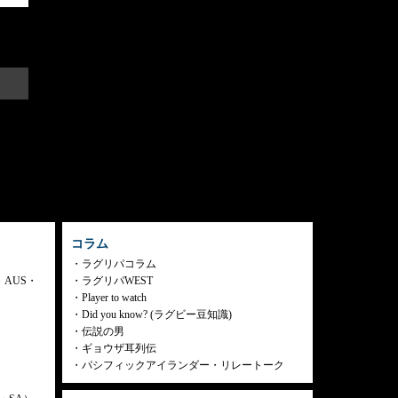
コラム
ラグリパコラム
・AUS・
ラグリパWEST
Player to watch
Did you know? (ラグビー豆知識)
伝説の男
ギョウザ耳列伝
パシフィックアイランダー・リレートーク