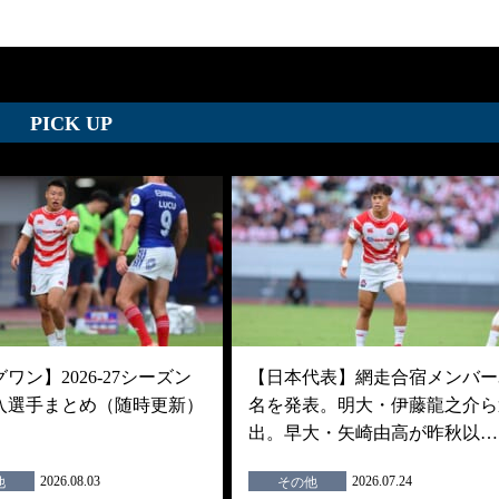
PICK UP
ワン】2026-27シーズン
【日本代表】網走合宿メンバー3
入選手まとめ（随時更新）
名を発表。明大・伊藤龍之介ら
出。早大・矢崎由高が昨秋以…
2026.08.03
2026.07.24
他
その他