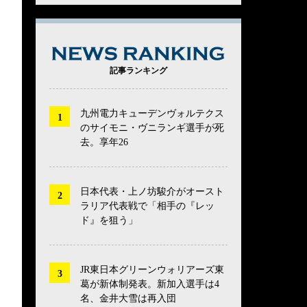
NEWS RANK
記事ランキング
九州電力キューデンヴォルテクス
のサイモニ・ヴニランギ選手が死
去。享年26
日本代表・上ノ坊駿介がオースト
ラリア代表戦で「相手の『レッ
ド』を狙う」
JR東日本グリーンウォリアーズ東
葛が新体制発表。新加入選手は4
名、金井大雪は再入団