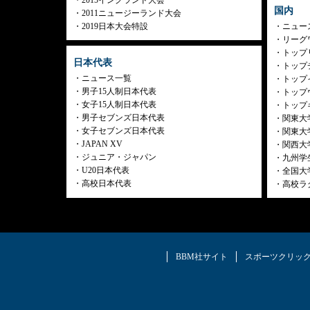
国内
2011ニュージーランド大会
2019日本大会特設
ニュー
リーグ
トップリ
日本代表
トップチ
ニュース一覧
トップイ
男子15人制日本代表
トップ
女子15人制日本代表
トップ
男子セブンズ日本代表
関東大
女子セブンズ日本代表
関東大
JAPAN XV
関西大
ジュニア・ジャパン
九州学
U20日本代表
全国大
高校日本代表
高校ラ
BBM社サイト
スポーツクリッ