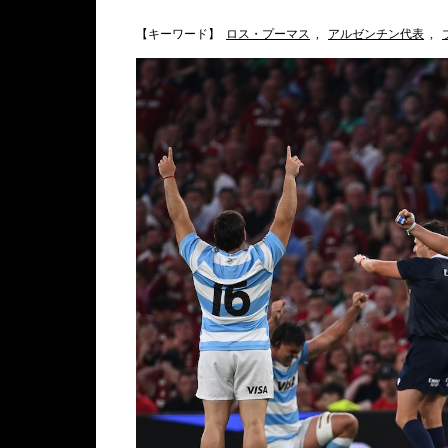
【キーワード】
ロス・プーマス
,
アルゼンチン代表
,