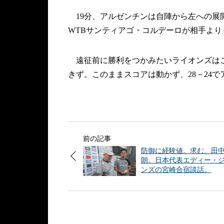
19分、アルゼンチンは自陣から左への展
WTBサンティアゴ・コルデーロが相手よ
遠征前に勝利をつかみたいライオンズはこ
きず。このままスコアは動かず、28－24
前の記事
防御に経験値。求む、田
朗。日本代表エディー・
ンズの宮崎合宿談話。