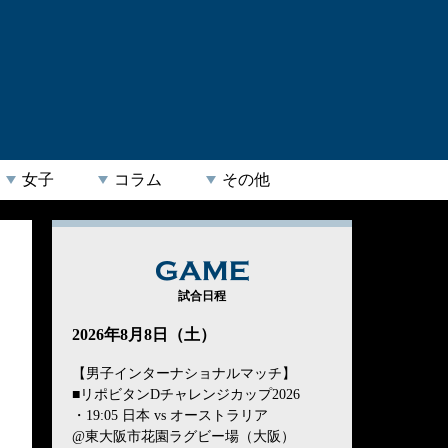
女子
コラム
その他
GAME
試合日程
2026年8月8日（土）
【男子インターナショナルマッチ】
■リポビタンDチャレンジカップ2026
・19:05 日本 vs オーストラリア
@東大阪市花園ラグビー場（大阪）