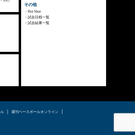
ly・SA）
その他
Hot Shot
試合日程一覧
試合結果一覧
タル
週刊ベースボールオンライン