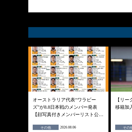
オーストラリア代表“ワラビー
【リーグ
ズ”が8.8日本戦のメンバー発表
移籍加
【顔写真付きメンバーリスト公…
2026.08.06
その他
その