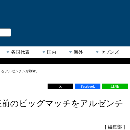
。
閉じる
各国代表
国内
海外
セブンズ
チをアルゼンチンが制す。
【人気キーワード】
X
Facebook
LINE
征前のビッグマッチをアルゼンチ
［ 編集部 ］