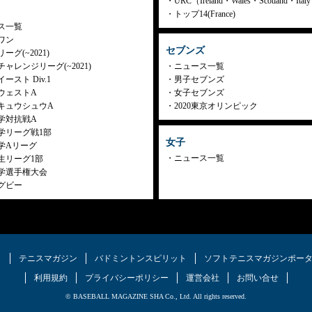
URC（Ireland・Wales・Scotland・Ita
トップ14(France)
ス一覧
ワン
セブンズ
ーグ(~2021)
ャレンジリーグ(~2021)
ニュース一覧
ースト Div.1
男子セブンズ
ウェストA
女子セブンズ
キュウシュウA
2020東京オリンピック
学対抗戦A
学リーグ戦1部
女子
学Aリーグ
ニュース一覧
生リーグ1部
学選手権大会
グビー
ク
テニスマガジン
バドミントンスピリット
ソフトテニスマガジンポー
利用規約
プライバシーポリシー
運営会社
お問い合せ
© BASEBALL MAGAZINE SHA Co., Ltd. All rights reserved.