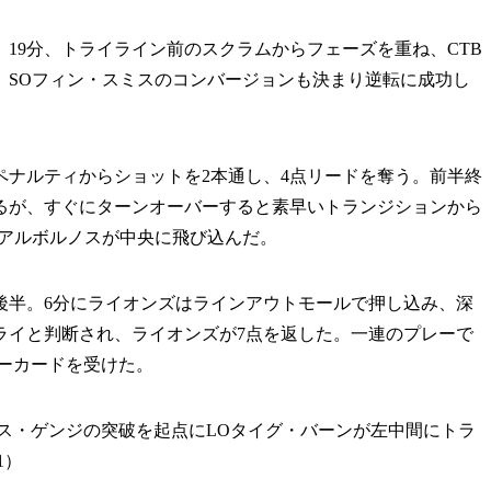
19分、トライライン前のスクラムからフェーズを重ね、CTB
。SOフィン・スミスのコンバージョンも決まり逆転に成功し
ナルティからショットを2本通し、4点リードを奪う。前半終
るが、すぐにターンオーバーすると素早いトランジションから
・アルボルノスが中央に飛び込んだ。
後半。6分にライオンズはラインアウトモールで押し込み、深
ライと判断され、ライオンズが7点を返した。一連のプレーで
ーカードを受けた。
ス・ゲンジの突破を起点にLOタイグ・バーンが左中間にトラ
1）