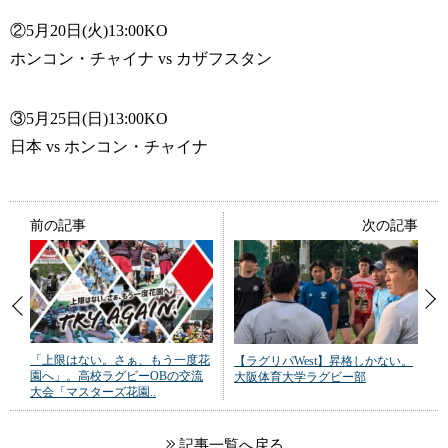
②5月20日(火)13:00KO
ホンコン・チャイナ vs カザフスタン
③5月25日(日)13:00KO
日本 vs ホンコン・チャイナ
前の記事
次の記事
「上限はない。さぁ、もう一度花
【ラグリパWest】昇格しかない。
園へ」。高校ラグビーOBの交流
大阪体育大学ラグビー部
大会「マスターズ花園..
記事一覧へ戻る