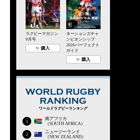
ラグビーマガジン
ネーションズチャ
9月号
ンピオンシップ
2026パーフェクト
購入
ガイド
購入
WORLD RUG
ワールドラグビーランキング
南アフリカ
1
（SOUTH AFRICA）
ニュージーランド
2
（NEW ZEALAND）