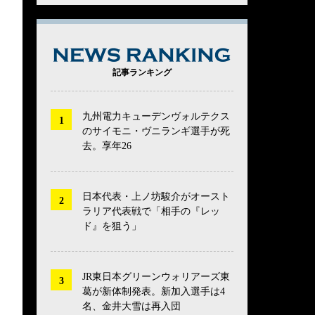
NEWS RANK
記事ランキング
九州電力キューデンヴォルテクス
のサイモニ・ヴニランギ選手が死
去。享年26
日本代表・上ノ坊駿介がオースト
ラリア代表戦で「相手の『レッ
ド』を狙う」
JR東日本グリーンウォリアーズ東
葛が新体制発表。新加入選手は4
名、金井大雪は再入団