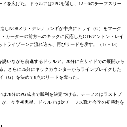
ドを広げた。ドゥルアは2PGを返し、12－6のチーフスリー
進しNO8メリ・デレナランギが中央にトライ（G）をマーク
イ・カーターの前方へのキックに反応したCTBアントン・レイ
トライゾーンに流れ込み、再びリードを戻す。（17－13）
誘いながら前進するドゥルア。20分に左サイドでの展開から
る。さらに26分にキックカウンターからラインブレイクした
イ（G）を決めて8点のリードを奪った。
は78分のPG成功で勝利を決定づける。チーフスはラストプ
したが、今季初黒星。ドゥルアは対チーフス戦と今季の初勝利を