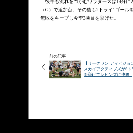
後半も流れをつかむワラターズは14分に
（G）で追加点。その後も2トライ1ゴールを
無敗をキープし今季3勝目を挙げた。
前の記事
【リーグワン ディビジョ
スカイアクティブズが6ト
を挙げてレビンズに快勝..