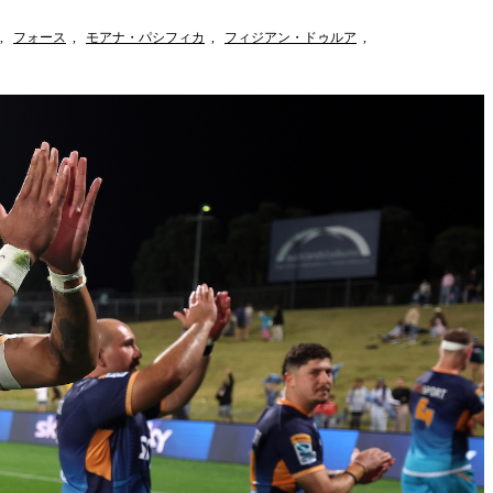
,
フォース
,
モアナ・パシフィカ
,
フィジアン・ドゥルア
,