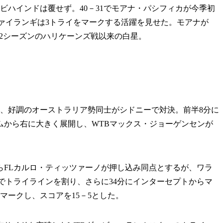
ハインドは覆せず。40－31でモアナ・パシフィカが今季初
ァイランギは3トライをマークする活躍を見せた。モアナが
22シーズンのハリケーンズ戦以来の白星。
ス、好調のオーストラリア勢同士がシドニーで対決。前半8分に
ムから右に大きく展開し、WTBマックス・ジョーゲンセンが
らFLカルロ・ティッツァーノが押し込み同点とするが、ワラ
ドでトライラインを割り、さらに34分にインターセプトからマ
マークし、スコアを15－5とした。