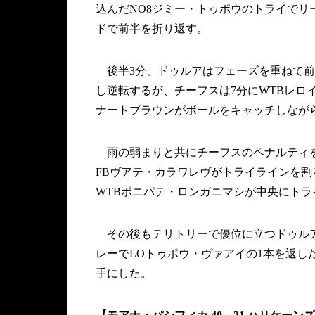
込んだNO8ジミー・トゥポウのトライでリー
ドで前半を折り返す。
後半3分、ドゥルアはフェーズを重ねて前
し逆転するが、チーフスは7分にWTBレロ
ナートブラウンがボールをキャッチしながら
雨の弱まりと共にチーフスのペナルティを
FBヴアテ・カラワレヴがトライラインを割
WTBポニパテ・ロンガニマシが中央にトラ
その後もテリトリーで優位に立つドゥルア
レーでLOトゥポウ・ヴァアイの1本を返
手にした。