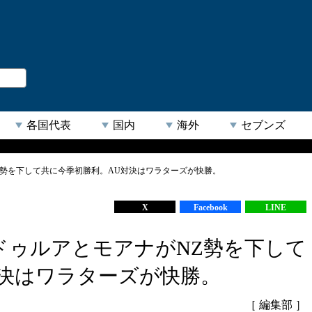
。
閉じる
各国代表
国内
海外
セブンズ
Z勢を下して共に今季初勝利。AU対決はワラターズが快勝。
【人気キーワード】
X
Facebook
LINE
ドゥルアとモアナがNZ勢を下して
対決はワラターズが快勝。
［ 編集部 ］