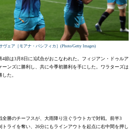
［モアナ・パシフィカ］(Photo/Getty Images)
第4節は3月8日に3試合がおこなわれた。フィジアン・ドゥルア
ケーンズに勝利し、共に今季初勝利を手にした。ワラターズは
勝した。
戦全勝のチーフスが、大雨降り注ぐラウトカで対戦。前半3
制トライを奪い、26分にもラインアウトを起点に右中間を押し