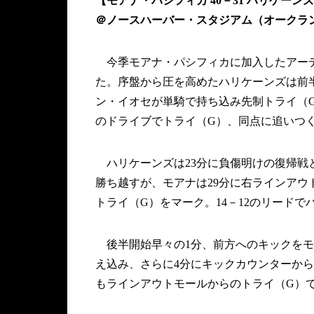
【モアナ・パシフィカ 40－31 ハリケーン
＠ノースハーバー・スタジアム（オーク
今季モアナ・パシフィカに加入したアーデ
た。序盤から圧を高めたハリケーンズは前半
ン・イオセが単騎で持ち込み先制トライ（G
のドライブでトライ（G）、同点に追いつ
ハリケーンズは23分に負傷明けの復帰戦
勝ち越すが、モアナは29分に右ラインアウ
トライ（G）をマーク。14－12のリード
後半開始早々の1分、前方へのキックをモ
え込み、さらに4分にキックカウンターから
もラインアウトモールからのトライ（G）で得