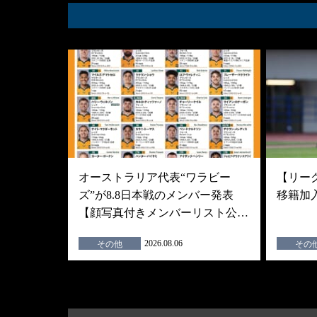
オーストラリア代表“ワラビー
【リーグ
ズ”が8.8日本戦のメンバー発表
移籍加
【顔写真付きメンバーリスト公…
2026.08.06
その他
その