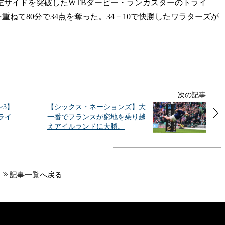
左サイドを突破したWTBダービー・ランカスターのトライ
重ねて80分で34点を奪った。34－10で快勝したワラターズが
次の記事
ン3】
【シックス・ネーションズ】大
ライ
一番でフランスが窮地を乗り越
えアイルランドに大勝。
記事一覧へ戻る