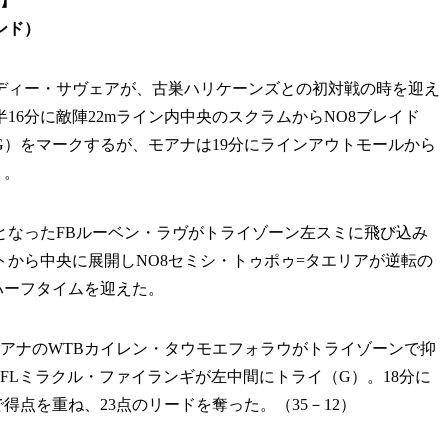
ズ】
ランド）
ィー・サヴェアが、古巣ハリケーンズとの初対戦の時を迎え
16分に敵陣22mライン内中央のスクラムからNO8ブレイド
）をマークするが、モアナは19分にラインアウトモールから
く。
となったFBルーベン・ラヴがトライゾーン左スミに飛び込み
トから中央に展開しNO8セミシ・トゥポゥ=タエリアが逆転の
でハーフタイムを迎えた。
アナのWTBカイレン・タウモエフォラウがトライゾーンで抑
FLミラクル・ファイランギが左中間にトライ（G）。18分に
点を重ね、23点のリードを奪った。（35－12）