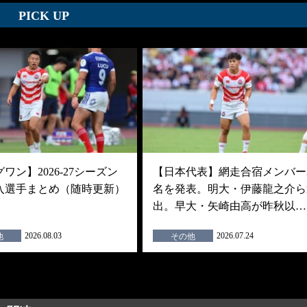
PICK UP
ワン】2026-27シーズン
【日本代表】網走合宿メンバー3
入選手まとめ（随時更新）
名を発表。明大・伊藤龍之介ら
出。早大・矢崎由高が昨秋以…
2026.08.03
2026.07.24
他
その他