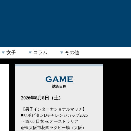
女子
コラム
その他
GAME
試合日程
2026年8月8日（土）
【男子インターナショナルマッチ】
■リポビタンDチャレンジカップ2026
・19:05 日本 vs オーストラリア
@東大阪市花園ラグビー場（大阪）