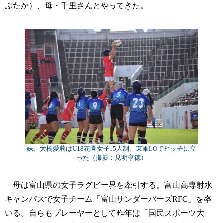
ぶたか）、母・千里さんとやってきた。
妹、大橋愛莉はU18花園女子15人制、東軍LOでピッチに立
った（撮影：見明亨徳）
母は富山県の女子ラグビー界を牽引する。富山高専射水
キャンパスで女子チーム「富山サンダーバーズRFC」を率
いる。自らもプレーヤーとして昨年は「国民スポーツ大