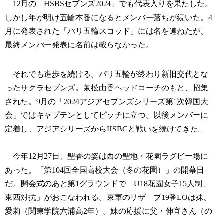
12月の「HSBSセブンズ2024」でも代表入りを果たした。
しかし年が明け五輪本番になるとメンバー落ちが続いた。4
月に発表された「パリ五輪スコッド」には名を連ねたが、
最終メンバー発表に名前は載らなかった。
それでも進歩を続ける。パリ五輪が終わり新旧交代とな
ったサクラセブンズ。兼松由香ヘッドコーチのもと、招集
された。9月の「2024アジアセブンズシリーズ第1次韓国大
会」ではキャプテンとしてピッチに立つ。以後メンバーに
定着し、アジアシリーズからHSBCと戦いを続けてきた。
今年12月27日、聖香の姿は西の聖地・花園ラグビー場に
あった。「第104回全国高校大会（冬の花園）」の開幕日
だ。開会式のあと第1グラウンドで「U18花園女子15人制、
東西対抗」がおこなわれる。東軍のリザーブ19番LOは妹、
愛莉（関東学院六浦高2年）。妹の応援に父・伸宜さん（の