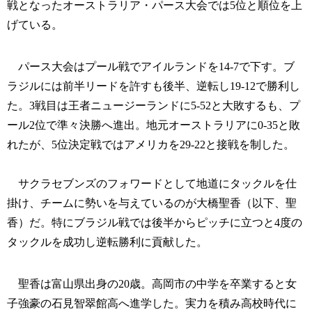
戦となったオーストラリア・パース大会では5位と順位を上
げている。
パース大会はプール戦でアイルランドを14-7で下す。ブ
ラジルには前半リードを許すも後半、逆転し19-12で勝利し
た。3戦目は王者ニュージーランドに5-52と大敗するも、プ
ール2位で準々決勝へ進出。地元オーストラリアに0-35と敗
れたが、5位決定戦ではアメリカを29-22と接戦を制した。
サクラセブンズのフォワードとして地道にタックルを仕
掛け、チームに勢いを与えているのが大橋聖香（以下、聖
香）だ。特にブラジル戦では後半からピッチに立つと4度の
タックルを成功し逆転勝利に貢献した。
聖香は富山県出身の20歳。高岡市の中学を卒業すると女
子強豪の石見智翠館高へ進学した。実力を積み高校時代に