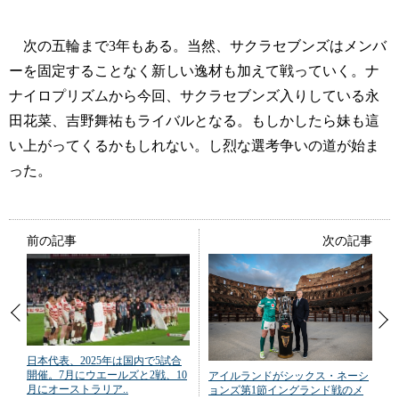
次の五輪まで3年もある。当然、サクラセブンズはメンバ
ーを固定することなく新しい逸材も加えて戦っていく。ナ
ナイロプリズムから今回、サクラセブンズ入りしている永
田花菜、吉野舞祐もライバルとなる。もしかしたら妹も這
い上がってくるかもしれない。し烈な選考争いの道が始ま
った。
前の記事
次の記事
日本代表、2025年は国内で5試合
開催。7月にウエールズと2戦、10
アイルランドがシックス・ネーシ
月にオーストラリア..
ョンズ第1節イングランド戦のメ