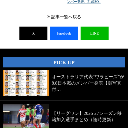
ンバー発表。21歳SO..
記事一覧へ戻る
X
Facebook
LINE
PICK UP
オーストラリア代表“ワラビーズ”が
8.8日本戦のメンバー発表【顔写真
付…
【リーグワン】2026-27シーズン移
籍加入選手まとめ（随時更新）