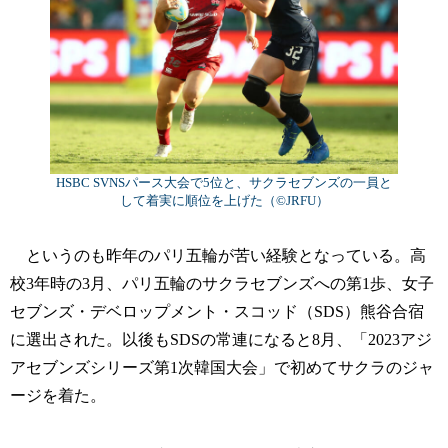
HSBC SVNSパース大会で5位と、サクラセブンズの一員と
して着実に順位を上げた（©︎JRFU）
というのも昨年のパリ五輪が苦い経験となっている。高
校3年時の3月、パリ五輪のサクラセブンズへの第1歩、女子
セブンズ・デベロップメント・スコッド（SDS）熊谷合宿
に選出された。以後もSDSの常連になると8月、「2023アジ
アセブンズシリーズ第1次韓国大会」で初めてサクラのジャ
ージを着た。