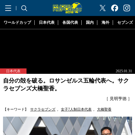
"ラグビーリパブリック"
ワールドカップ
日本代表
各国代表
国内
海外
セブンズ
日本代表
2025.01.31
自分の殻を破る。ロサンゼルス五輪代表へ。サク
ラセブンズ大橋聖香。
［ 見明亨徳 ］
【キーワード】
サクラセブンズ
,
女子7人制日本代表
,
大橋聖香