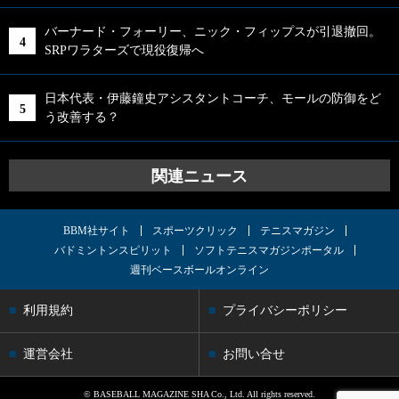
バーナード・フォーリー、ニック・フィップスが引退撤回。
SRPワラターズで現役復帰へ
日本代表・伊藤鐘史アシスタントコーチ、モールの防御をど
う改善する？
関連ニュース
BBM社サイト
スポーツクリック
テニスマガジン
バドミントンスピリット
ソフトテニスマガジンポータル
週刊ベースボールオンライン
利用規約
プライバシーポリシー
運営会社
お問い合せ
© BASEBALL MAGAZINE SHA Co., Ltd. All rights reserved.